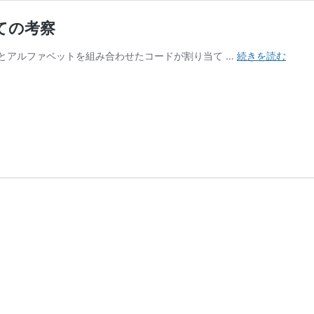
ての考察
ホ
とアルファベットを組み合わせたコードが割り当て …
続きを読む
ッ
ト
ウ
ィ
ー
ル
の
ア
ソ
ー
ト
コ
ー
ド
に
つ
い