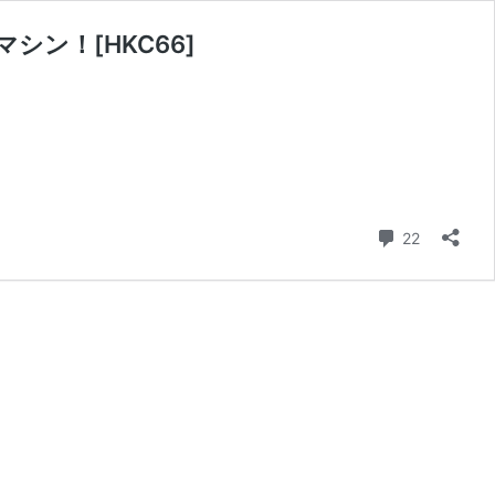
シン！[HKC66]
TA
ZZA
コメント
22