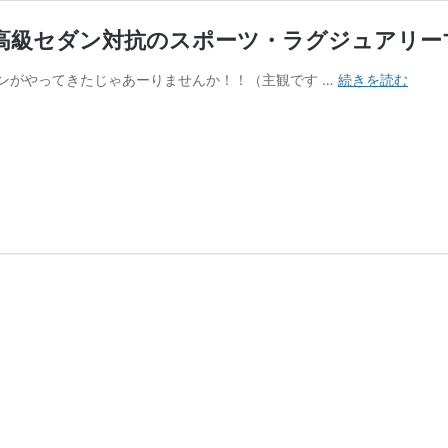
ー！欧州高級セダン対抗のスポーツ・ラグジュアリーマ
’98
ンがやってきたじゃあーりませんか！！（主観です …
続きを読む
TOYO
ALTE
の
レ
ビ
ュ
ー！
欧
州
高
級
セ
ダ
ン
対
抗
の