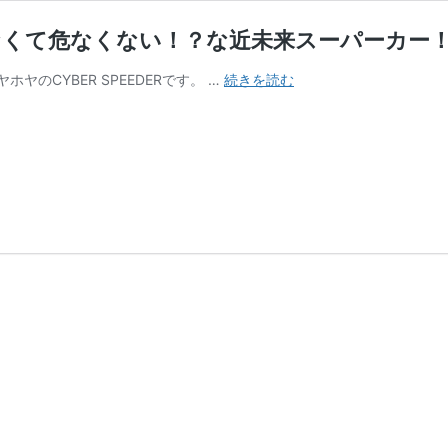
えなくて危なくない！？な近未来スーパーカー！[F
CYBER
ヤのCYBER SPEEDERです。 …
続きを読む
SPEEDER
の
レ
ビ
ュ
ー！
前
が
見
え
な
く
て
危
な
く
な