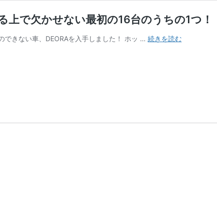
る上で欠かせない最初の16台のうちの1つ！
DEORA
できない車、DEORAを入手しました！ ホッ …
続きを読む
の
レ
ビ
ュ
ー！
ホ
ッ
ト
ウ
ィ
ー
ル
を
語
る
上
で