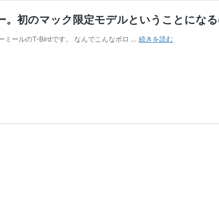
レビュー。初のマック限定モデルということにな
1991
ールのT-Birdです。 なんでこんなボロ …
続きを読む
年
の
ハ
ッ
ピ
ー
ミ
ー
ル
T-
Bird
の
レ
ビ
ュ
ー。
初