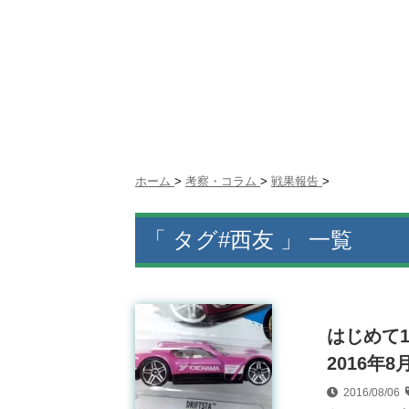
ホーム
>
考察・コラム
>
戦果報告
>
「 タグ#西友 」 一覧
はじめて
2016年
2016/08/06