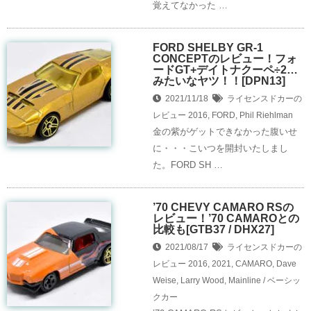
覚えてなかった …
FORD SHELBY GR-1
CONCEPTのレビュー！フォ
ードGT+デイトナクーペ÷2…
みたいなヤツ！！[DPN13]
2021/11/18
ライセンスドカーの
レビュー
2016
,
FORD
,
Phil Riehlman
金の紫がゲットできなかった腹いせ
に・・・こいつを開封いたしまし
た。FORD SH …
’70 CHEVY CAMARO RSの
レビュー！’70 CAMAROとの
比較も[GTB37 / DHX27]
2021/08/17
ライセンスドカーの
レビュー
2016
,
2021
,
CAMARO
,
Dave
Weise
,
Larry Wood
,
Mainline / ベーシッ
クカー