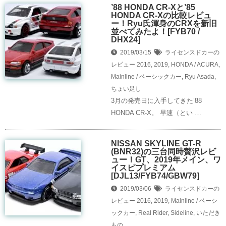
’88 HONDA CR-Xと’85
HONDA CR-Xの比較レビュ
ー！Ryu氏渾身のCRXを新旧
並べてみたよ！[FYB70 /
DHX24]
2019/03/15
ライセンスドカーの
レビュー
2016
,
2019
,
HONDA / ACURA
,
Mainline / ベーシックカー
,
Ryu Asada
,
ちょい足し
3月の発売日に入手してきた’88
HONDA CR-X。 早速（とい …
NISSAN SKYLINE GT-R
(BNR32)の三台同時贅沢レビ
ュー！GT、2019年メイン、ワ
イスピプレミアム
[DJL13/FYB74/GBW79]
2019/03/06
ライセンスドカーの
レビュー
2016
,
2019
,
Mainline / ベーシ
ックカー
,
Real Rider
,
Sideline
,
いただき
もの