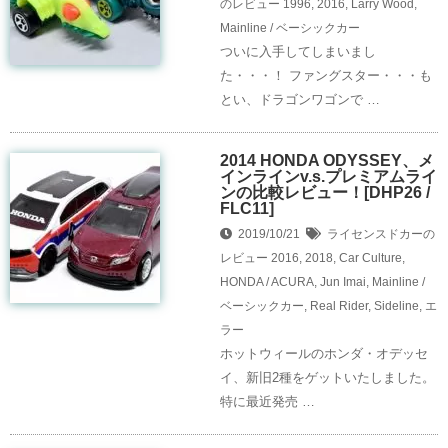
のレビュー
1996
,
2016
,
Larry Wood
,
Mainline / ベーシックカー
ついに入手してしまいまし
た・・・！ ファングスター・・・も
とい、ドラゴンワゴンで …
2014 HONDA ODYSSEY、メ
インラインv.s.プレミアムライ
ンの比較レビュー！[DHP26 /
FLC11]
2019/10/21
ライセンスドカーの
レビュー
2016
,
2018
,
Car Culture
,
HONDA / ACURA
,
Jun Imai
,
Mainline /
ベーシックカー
,
Real Rider
,
Sideline
,
エ
ラー
ホットウィールのホンダ・オデッセ
イ、新旧2種をゲットいたしました。
特に最近発売 …