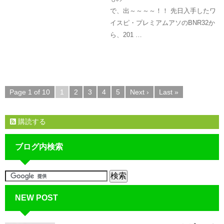
で、出～～～～！！ 先日入手したワ
イスピ・プレミアムアソのBNR32か
ら、201 …
Page 1 of 10
1
2
3
4
5
Next ›
Last »
購読する
ブログ内検索
NEW POST