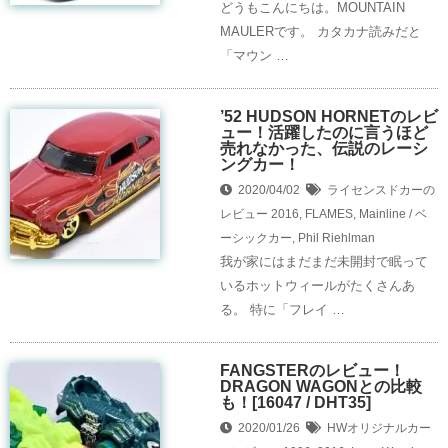
どうもこんにちは。MOUNTAIN
MAULERです。 カタカナ読みだと
「マウン …
’52 HUDSON HORNETのレビ
ュー！活躍したのに言うほど
売れなかった、伝説のレーシ
ングカー！
2020/04/02
ライセンスドカーの
レビュー
2016
,
FLAMES
,
Mainline / ベ
ーシックカー
,
Phil Riehlman
我が家にはまだまだ未開封で眠って
いるホットウィールがたくさんあ
る。 特に「フレイ …
FANGSTERのレビュー！
DRAGON WAGONとの比較
も！[16047 / DHT35]
2020/01/26
HWオリジナルカー