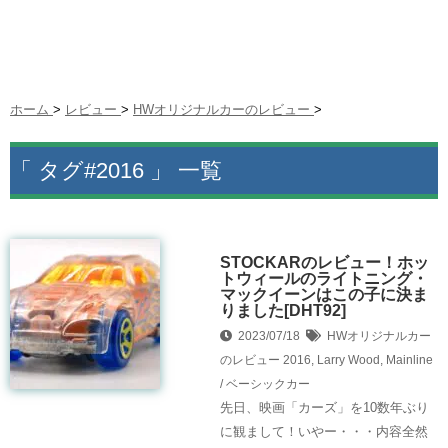
ホーム
>
レビュー
>
HWオリジナルカーのレビュー
>
「 タグ#2016 」 一覧
STOCKARのレビュー！ホッ
トウィールのライトニング・
マックイーンはこの子に決ま
りました[DHT92]
2023/07/18
HWオリジナルカー
のレビュー
2016
,
Larry Wood
,
Mainline
/ ベーシックカー
先日、映画「カーズ」を10数年ぶり
に観まして！いやー・・・内容全然