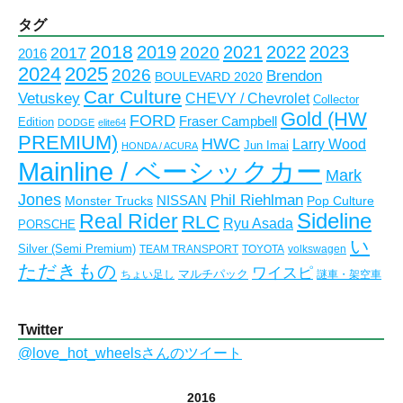
ー
カ
タグ
イ
2018
2023
2019
2021
2022
2020
2017
2016
ブ
2024
2025
2026
Brendon
BOULEVARD 2020
Car Culture
Vetuskey
CHEVY / Chevrolet
Collector
Gold (HW
FORD
Fraser Campbell
Edition
DODGE
elite64
PREMIUM)
HWC
Larry Wood
Jun Imai
HONDA / ACURA
Mainline / ベーシックカー
Mark
Jones
Phil Riehlman
NISSAN
Monster Trucks
Pop Culture
Real Rider
Sideline
RLC
Ryu Asada
PORSCHE
い
Silver (Semi Premium)
TEAM TRANSPORT
TOYOTA
volkswagen
ただきもの
ワイスピ
マルチパック
ちょい足し
謎車・架空車
Twitter
@love_hot_wheelsさんのツイート
2016