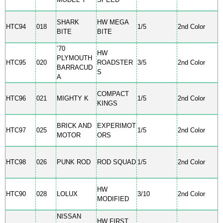
SHARK
HW MEGA
HTC94
018
1/5
2nd Color
BITE
BITE
’70
HW
PLYMOUTH
HTC95
020
ROADSTER
3/5
2nd Color
BARRACUD
S
A
COMPACT
HTC96
021
MIGHTY K
1/5
2nd Color
KINGS
BRICK AND
EXPERIMOT
HTC97
025
1/5
2nd Color
MOTOR
ORS
HTC98
026
PUNK ROD
ROD SQUAD
1/5
2nd Color
HW
HTC90
028
LOLUX
3/10
2nd Color
MODIFIED
NISSAN
HW FIRST