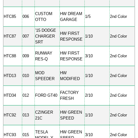
CUSTOM
HW DREAM
HTC85
006
1/5
2nd Color
OTTO
GARAGE
’15 DODGE
HW FIRST
HTC87
007
CHARGER
1/10
2nd Color
RESPONSE
SRT
RUNWAY
HW FIRST
HTC88
009
3/10
2nd Color
RES-Q
RESPONSE
MOD
HW
HTD13
010
1/10
2nd Color
SPEEDER
MODIFIED
FACTORY
HTD34
012
FORD GT40
2/10
2nd Color
FRESH
CZINGER
HW GREEN
HTC92
013
1/10
2nd Color
21C
SPEED
TESLA
HW GREEN
HTC93
015
3/10
2nd Color
MODEL Y
SPEED