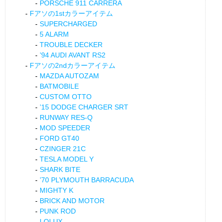
PORSCHE 911 CARRERA
Fアソの1stカラーアイテム
SUPERCHARGED
5 ALARM
TROUBLE DECKER
’94 AUDI AVANT RS2
Fアソの2ndカラーアイテム
MAZDA AUTOZAM
BATMOBILE
CUSTOM OTTO
’15 DODGE CHARGER SRT
RUNWAY RES-Q
MOD SPEEDER
FORD GT40
CZINGER 21C
TESLA MODEL Y
SHARK BITE
’70 PLYMOUTH BARRACUDA
MIGHTY K
BRICK AND MOTOR
PUNK ROD
LOLUX