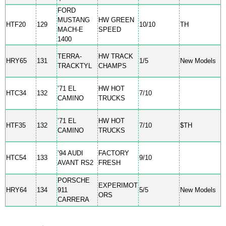
FORD
MUSTANG
HW GREEN
HTF20
129
10/10
TH
MACH-E
SPEED
1400
TERRA-
HW TRACK
HRY65
131
1/5
New Models
TRACKTYL
CHAMPS
’71 EL
HW HOT
HTC34
132
7/10
CAMINO
TRUCKS
’71 EL
HW HOT
HTF35
132
7/10
$TH
CAMINO
TRUCKS
’94 AUDI
FACTORY
HTC54
133
9/10
AVANT RS2
FRESH
PORSCHE
EXPERIMOT
HRY64
134
911
5/5
New Models
ORS
CARRERA