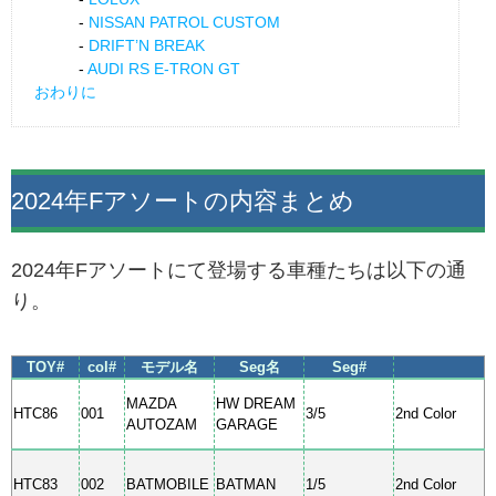
NISSAN PATROL CUSTOM
DRIFT’N BREAK
AUDI RS E-TRON GT
おわりに
2024年Fアソートの内容まとめ
2024年Fアソートにて登場する車種たちは以下の通
り。
TOY#
col#
モデル名
Seg名
Seg#
MAZDA
HW DREAM
HTC86
001
3/5
2nd Color
AUTOZAM
GARAGE
HTC83
002
BATMOBILE
BATMAN
1/5
2nd Color