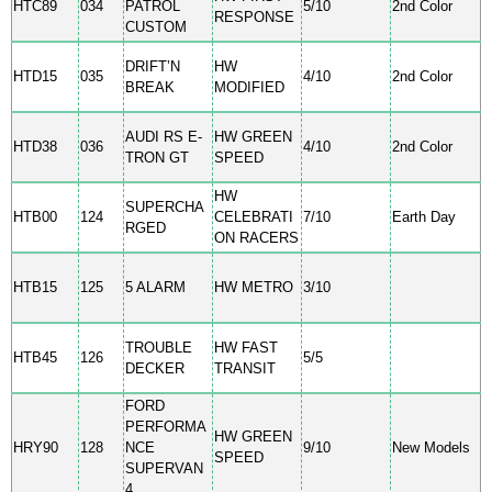
HTC89
034
PATROL
5/10
2nd Color
RESPONSE
CUSTOM
DRIFT’N
HW
HTD15
035
4/10
2nd Color
BREAK
MODIFIED
AUDI RS E-
HW GREEN
HTD38
036
4/10
2nd Color
TRON GT
SPEED
HW
SUPERCHA
HTB00
124
CELEBRATI
7/10
Earth Day
RGED
ON RACERS
HTB15
125
5 ALARM
HW METRO
3/10
TROUBLE
HW FAST
HTB45
126
5/5
DECKER
TRANSIT
FORD
PERFORMA
HW GREEN
HRY90
128
NCE
9/10
New Models
SPEED
SUPERVAN
4