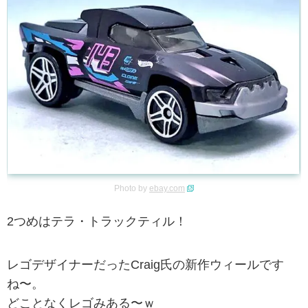
Photo by
ebay.com
2つめはテラ・トラックティル！
レゴデザイナーだったCraig氏の新作ウィールです
ね〜。
どことなくレゴみある〜ｗ