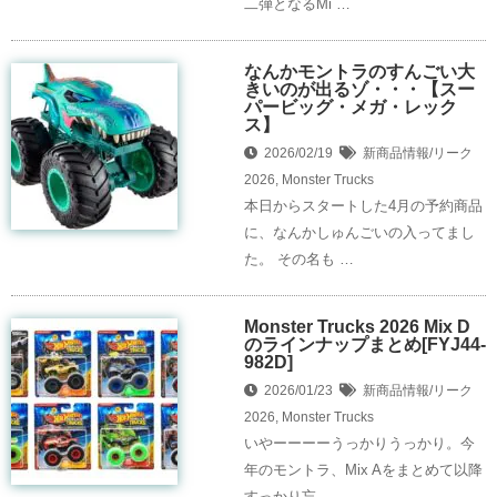
二弾となるMi …
なんかモントラのすんごい大
きいのが出るゾ・・・【スー
パービッグ・メガ・レック
ス】
2026/02/19
新商品情報/リーク
2026
,
Monster Trucks
本日からスタートした4月の予約商品
に、なんかしゅんごいの入ってまし
た。 その名も …
Monster Trucks 2026 Mix D
のラインナップまとめ[FYJ44-
982D]
2026/01/23
新商品情報/リーク
2026
,
Monster Trucks
いやーーーーうっかりうっかり。今
年のモントラ、Mix Aをまとめて以降
すっかり忘 …