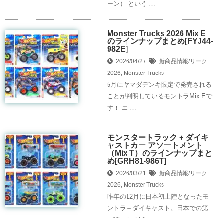
ーン） という …
Monster Trucks 2026 Mix E
のラインナップまとめ[FYJ44-
982E]
2026/04/27
新商品情報/リーク
2026
,
Monster Trucks
5月にヤマダデンキ限定で発売される
ことが判明しているモントラMix Eで
す！ エ …
モンスタートラック + ダイキ
ャストカー アソートメント
（Mix T）のラインナップまと
め[GRH81-986T]
2026/03/21
新商品情報/リーク
2026
,
Monster Trucks
昨年の12月に日本初上陸となったモ
ントラ＋ダイキャスト。日本での第