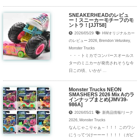
SNEAKERHEADのレビュ
ー！スニーカーモチーフのモ
ントラ！[JJT58]
2026/05/29
HWオリジナルカー
のレビュー
2026
,
Brendon Vetuskey
,
Monster Trucks
・・・トミカでコンバースオールス
ターのミニカーが発売されそうな今
日この頃、いかが …
Monster Trucks NEON
SMASHERS 2026 Mix Aのラ
インナップまとめ[JMV39-
986A]
2026/05/21
新商品情報/リーク
2026
,
Monster Trucks
なんじゃこりゃぁ～！！！ このワシ
にうってつけーーー！！！！（ガビ