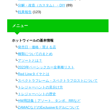
分解・改造（カスタム）・DIY
(89)
戦果報告
(123)
メニュー
ホットウィールの基本情報
発売日・価格・買える店
種類についてのまとめ
アソートとは？
2023年ベーシックカー全車種リスト
Red Lineタイヤとは
スペクトラフレーム・スペクトラフロストについて
トレジャーハントの見分け方
トレジャーハントの歴史
HW用語集｜アソート、タンポ、RRなど
ZAMACなどのExclusiveモデルについて