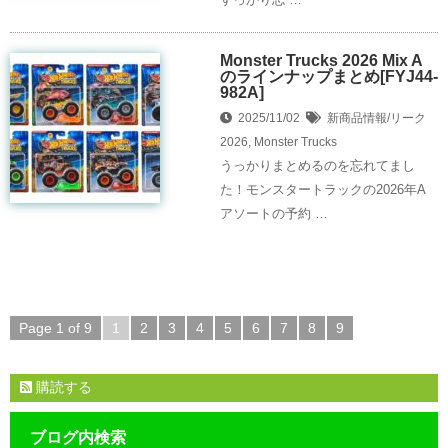
Monster Trucks 2026 Mix A
のラインナップまとめ[FYJ44-
982A]
2025/11/02
新商品情報/リーク
2026
,
Monster Trucks
うっかりまとめるのを忘れてまし
た！モンスタートラックの2026年A
アソートの予約 …
Page 1 of 9
1
2
3
4
5
6
7
8
9
購読する
ブログ内検索