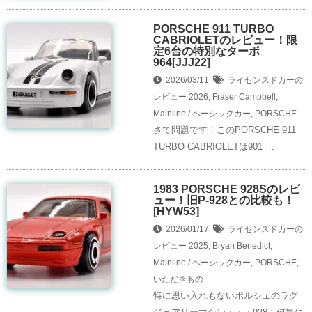
PORSCHE 911 TURBO
CABRIOLETのレビュー！限
定6台の特別なターボ
964[JJJ22]
2026/03/11
ライセンスドカーの
レビュー
2026
,
Fraser Campbell
,
Mainline / ベーシックカー
,
PORSCHE
さて問題です！このPORSCHE 911
TURBO CABRIOLETは901 …
1983 PORSCHE 928Sのレビ
ュー！旧P-928との比較も！
[HYW53]
2026/01/17
ライセンスドカーの
レビュー
2025
,
Bryan Benedict
,
Mainline / ベーシックカー
,
PORSCHE
,
いただきもの
特に思い入れもないポルシェのラグ