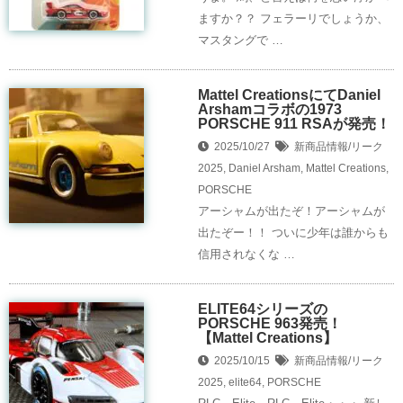
ますか？？ フェラーリでしょうか、
マスタングで …
Mattel CreationsにてDaniel
Arshamコラボの1973
PORSCHE 911 RSAが発売！
2025/10/27
新商品情報/リーク
2025
,
Daniel Arsham
,
Mattel Creations
,
PORSCHE
アーシャムが出たぞ！アーシャムが
出たぞー！！ ついに少年は誰からも
信用されなくな …
ELITE64シリーズの
PORSCHE 963発売！
【Mattel Creations】
2025/10/15
新商品情報/リーク
2025
,
elite64
,
PORSCHE