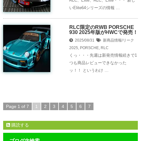
RLC、Elite、RLC、Elite・・・ 新し
いElite64シリーズの情報 …
RLC限定のRWB PORSCHE
930 2025年版がHWCで発売！
2025/08/31
新商品情報/リーク
2025
,
PORSCHE
,
RLC
くっ・・・先週は新発売情報続きで1
つも商品レビューできなかった
ッ！！ というわけ …
Page 1 of 7
1
2
3
4
5
6
7
購読する
ブログ内検索