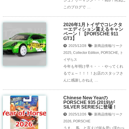
ジュアリーマシン・・・928！何気に
このブログで …
2026年1月トイザでコレクタ
ーエディション貰えるキャン
ペーン！【PORSCHE 911
GT3】
2025/12/28
新商品情報/リーク
2025
,
Collector Edition
,
PORSCHE
,
ト
イザらス
今年も年明け早々・・・やってくれ
るでェ～！！！！お店のスタッフさ
んに感謝しかねえ …
Chinese New Yearの
PORSCHE 935 (2019)が
SILVER SERIESに登場！
2025/12/26
新商品情報/リーク
2026
,
PORSCHE
うま。 馬、と言えば何を思い浮かべ