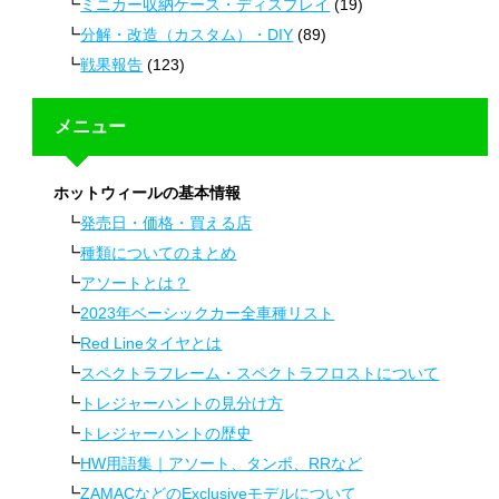
ミニカー収納ケース・ディスプレイ
(19)
分解・改造（カスタム）・DIY
(89)
戦果報告
(123)
メニュー
ホットウィールの基本情報
発売日・価格・買える店
種類についてのまとめ
アソートとは？
2023年ベーシックカー全車種リスト
Red Lineタイヤとは
スペクトラフレーム・スペクトラフロストについて
トレジャーハントの見分け方
トレジャーハントの歴史
HW用語集｜アソート、タンポ、RRなど
ZAMACなどのExclusiveモデルについて