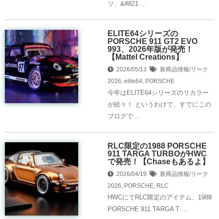
ツ、&#821 …
ELITE64シリーズの
PORSCHE 911 GT2 EVO
993、2026年版が発売！
【Mattel Creations】
2026/05/13
新商品情報/リーク
2026
,
elite64
,
PORSCHE
今年はELITE64シリーズのリカラー
が続々！ というわけで、すでにこの
ブログで …
RLC限定の1988 PORSCHE
911 TARGA TURBOがHWC
で発売！【Chaseもあるよ】
2026/04/19
新商品情報/リーク
2026
,
PORSCHE
,
RLC
HWCにてRLC限定のアイテム、1988
PORSCHE 911 TARGA T …