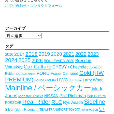
お問い合わせ・コンタクトフォーム
アーカイブ
ア
ー
カ
タグ
イ
2018
2023
2019
2021
2022
2020
2017
2016
ブ
2024
2025
2026
Brendon
BOULEVARD 2020
Car Culture
Vetuskey
CHEVY / Chevrolet
Collector
Gold (HW
FORD
Fraser Campbell
Edition
DODGE
elite64
PREMIUM)
HWC
Larry Wood
Jun Imai
HONDA / ACURA
Mainline / ベーシックカー
Mark
Jones
Phil Riehlman
NISSAN
Monster Trucks
Pop Culture
Real Rider
Sideline
RLC
Ryu Asada
PORSCHE
い
Silver (Semi Premium)
TEAM TRANSPORT
TOYOTA
volkswagen