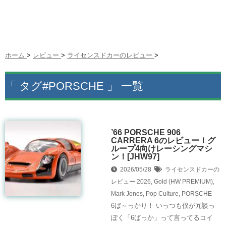
ホーム
>
レビュー
>
ライセンスドカーのレビュー
>
「 タグ#PORSCHE 」 一覧
’66 PORSCHE 906
CARRERA 6のレビュー！グ
ループ4向けレーシングマシ
ン！[JHW97]
2026/05/28
ライセンスドカーの
レビュー
2026
,
Gold (HW PREMIUM)
,
Mark Jones
,
Pop Culture
,
PORSCHE
6ば～っかり！ いっつも僕が冗談っ
ぽく「6ばっか」って言ってるコイ