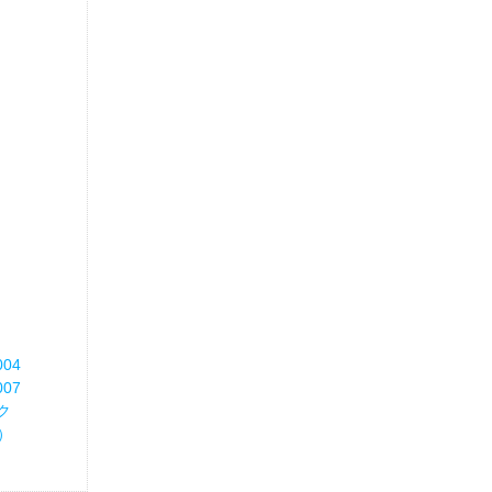
04
07
ク
n）