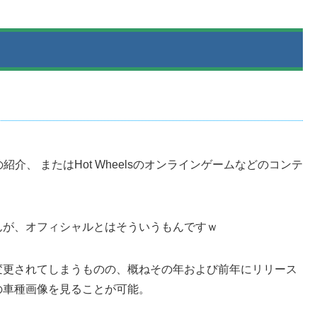
介、 またはHot Wheelsのオンラインゲームなどのコンテ
んが、オフィシャルとはそういうもんですｗ
変更されてしまうものの、概ねその年および前年にリリース
の車種画像を見ることが可能。