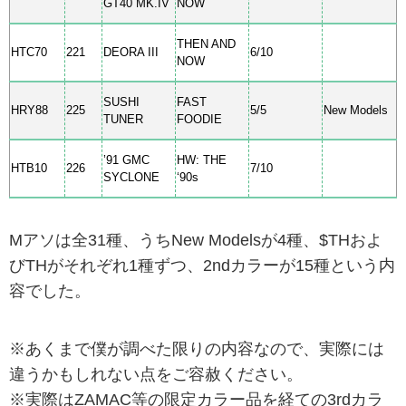
GT40 MK.IV
NOW
THEN AND
HTC70
221
DEORA III
6/10
NOW
SUSHI
FAST
HRY88
225
5/5
New Models
TUNER
FOODIE
’91 GMC
HW: THE
HTB10
226
7/10
SYCLONE
‘90s
Mアソは全31種、うちNew Modelsが4種、$THおよ
びTHがそれぞれ1種ずつ、2ndカラーが15種という内
容でした。
※あくまで僕が調べた限りの内容なので、実際には
違うかもしれない点をご容赦ください。
※実際はZAMAC等の限定カラー品を経ての3rdカラ