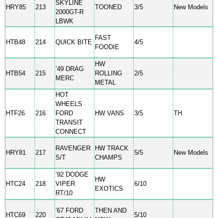
SKYLINE
HRY85
213
TOONED
3/5
New Models
2000GT-R
LBWK
FAST
HTB48
214
QUICK BITE
4/5
FOODIE
HW
’49 DRAG
HTB54
215
ROLLING
2/5
MERC
METAL
HOT
WHEELS
HTF26
216
FORD
HW VANS
3/5
TH
TRANSIT
CONNECT
RAVENGER
HW TRACK
HRY81
217
5/5
New Models
S/T
CHAMPS
’92 DODGE
HW
HTC24
218
VIPER
6/10
EXOTICS
RT/10
’67 FORD
THEN AND
HTC69
220
5/10