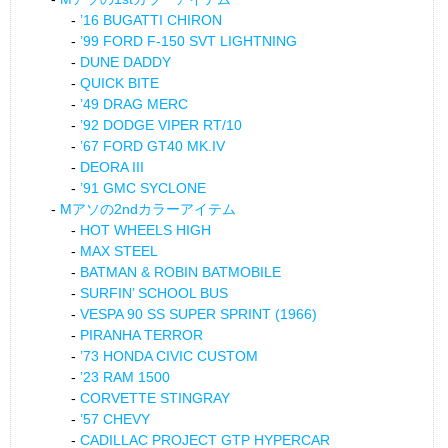
’16 BUGATTI CHIRON
’99 FORD F-150 SVT LIGHTNING
DUNE DADDY
QUICK BITE
’49 DRAG MERC
’92 DODGE VIPER RT/10
’67 FORD GT40 MK.IV
DEORA III
’91 GMC SYCLONE
Mアソの2ndカラーアイテム
HOT WHEELS HIGH
MAX STEEL
BATMAN & ROBIN BATMOBILE
SURFIN’ SCHOOL BUS
VESPA 90 SS SUPER SPRINT (1966)
PIRANHA TERROR
’73 HONDA CIVIC CUSTOM
’23 RAM 1500
CORVETTE STINGRAY
’57 CHEVY
CADILLAC PROJECT GTP HYPERCAR