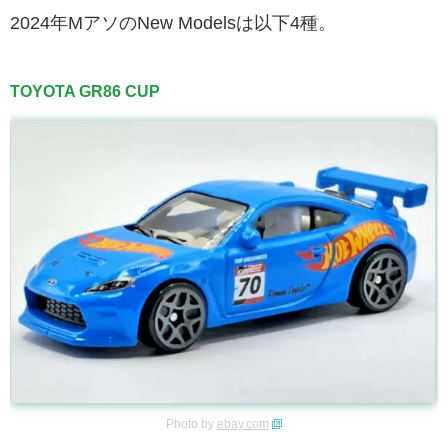
2024年MアソのNew Modelsは以下4種。
TOYOTA GR86 CUP
Photo by
ebay.com