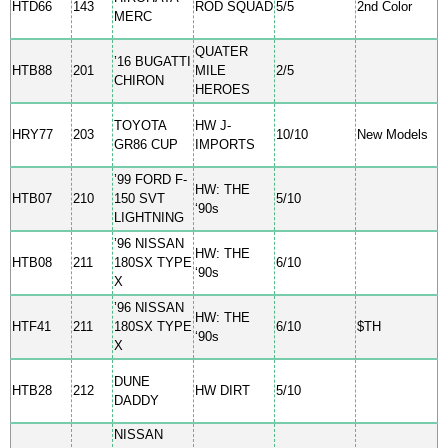
HTD66
143
ROD SQUAD
5/5
2nd Color
MERC
QUATER
’16 BUGATTI
HTB88
201
MILE
2/5
CHIRON
HEROES
TOYOTA
HW J-
HRY77
203
10/10
New Models
GR86 CUP
IMPORTS
’99 FORD F-
HW: THE
HTB07
210
150 SVT
5/10
‘90s
LIGHTNING
’96 NISSAN
HW: THE
HTB08
211
180SX TYPE
6/10
‘90s
X
’96 NISSAN
HW: THE
HTF41
211
180SX TYPE
6/10
$TH
‘90s
X
DUNE
HTB28
212
HW DIRT
5/10
DADDY
NISSAN