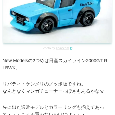
Photo by
ebay.com
New Modelsの2つめは日産スカイライン2000GT-R
LBWK。
リバティ・ケンメリのノッポ版ですね。
なんとなくマンガチューナーっぽさもあるかなｗ
先に出た通常モデルとカラーリングも揃えてあっ
て・・・こりゃ買わないわけには・・・！