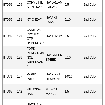
CORVETTE
HW DREAM
HTD53
109
5/5
2nd Color
STINGRAY
GARAGE
HW ART
HTD56
121
’57 CHEVY
6/10
2nd Color
CARS
CADILLAC
PROJECT
HTD35
123
HW TURBO
3/5
2nd Color
GTP
HYPERCAR
FORD
PERFORMA
HW GREEN
HTD33
128
NCE
9/10
2nd Color
SPEED
SUPERVAN
4
RAPID
HW FIRST
HTD71
137
10/10
2nd Color
PULSE
RESPONSE
’68 DODGE
MUSCLE
HTD65
142
1/5
2nd Color
DART
MANIA
HIROHATA