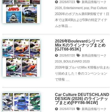
2026/07/23
新商品情報/リーク
2026
,
Entertainment
,
pop
,
Pop Culture
2026年のポプカル第6弾情報です！日
本では第4弾および5弾の特定アイテ
ムが単品 …
2026年Boulevardシリーズ
Mix Kのラインナップまとめ
[GJT68-953K]
2026/07/20
新商品情報/リーク
2026
,
BOULEVARD 2020
2026年版ブルバのMix K情報が出まわ
り始めました！春のコンベンション
で情報 …
Car Culture DEUTSCHLAND
DESIGN (2026) のラインナッ
プまとめ[FPY86-961W]
2026/07/19
新商品情報/リーク