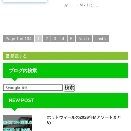
が・・・Mix Hで …
Page 1 of 134
1
2
3
4
5
Next ›
Last »
購読する
ブログ内検索
NEW POST
ホットウィールの2026年Mアソートまと
め！