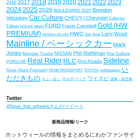
2018
2023
2019
2021
2022
2020
2017
2016
ブ
2024
2025
2026
Brendon
BOULEVARD 2020
Car Culture
Vetuskey
CHEVY / Chevrolet
Collector
Gold (HW
FORD
Fraser Campbell
Edition
DODGE
elite64
PREMIUM)
HWC
Larry Wood
Jun Imai
HONDA / ACURA
Mainline / ベーシックカー
Mark
Jones
Phil Riehlman
NISSAN
Monster Trucks
Pop Culture
Real Rider
Sideline
RLC
Ryu Asada
PORSCHE
い
Silver (Semi Premium)
TEAM TRANSPORT
TOYOTA
volkswagen
ただきもの
ワイスピ
マルチパック
ちょい足し
謎車・架空車
Twitter
@love_hot_wheelsさんのツイート
新商品情報/リーク
ホットウィールの情報をまとめるにわかファンサイ