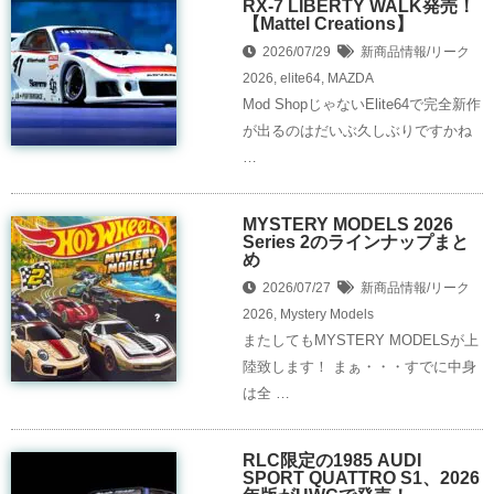
RX-7 LIBERTY WALK発売！
【Mattel Creations】
2026/07/29
新商品情報/リーク
2026
,
elite64
,
MAZDA
Mod ShopじゃないElite64で完全新作
が出るのはだいぶ久しぶりですかね
…
MYSTERY MODELS 2026
Series 2のラインナップまと
め
2026/07/27
新商品情報/リーク
2026
,
Mystery Models
またしてもMYSTERY MODELSが上
陸致します！ まぁ・・・すでに中身
は全 …
RLC限定の1985 AUDI
SPORT QUATTRO S1、2026