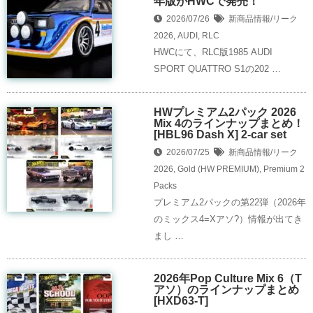
年版がHWCで発売！
2026/07/26
新商品情報/リーク
2026
,
AUDI
,
RLC
HWCにて、RLC版1985 AUDI
SPORT QUATTRO S1の202 …
HWプレミアム2パック 2026
Mix 4のラインナップまとめ！
[HBL96 Dash X] 2-car set
2026/07/25
新商品情報/リーク
2026
,
Gold (HW PREMIUM)
,
Premium 2
Packs
プレミアム2パックの第22弾（2026年
のミックス4=Xアソ?）情報が出てき
まし …
2026年Pop Culture Mix 6（T
アソ）のラインナップまとめ
[HXD63-T]