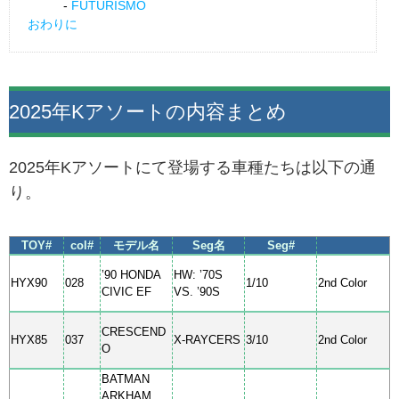
FUTURISMO
おわりに
2025年Kアソートの内容まとめ
2025年Kアソートにて登場する車種たちは以下の通
り。
TOY#
col#
モデル名
Seg名
Seg#
’90 HONDA
HW: ’70S
HYX90
028
1/10
2nd Color
CIVIC EF
VS. ’90S
CRESCEND
HYX85
037
X-RAYCERS
3/10
2nd Color
O
BATMAN
ARKHAM