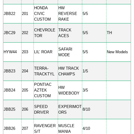
HONDA
HW
JBB22
201
CIVIC
REVERSE
5/5
CUSTOM
RAKE
CHEVROLE
TRACK
JBC29
202
5/5
TH
TOR
ACES
SAFARI
HYW44
203
LIL’ ROAR
5/5
New Models
MODE
TERRA-
HW TRACK
JBB23
204
1/5
TRACKTYL
CHAMPS
PONTIAC
HW
JBB24
205
AZTEK
3/5
WIDEBODY
CUSTOM
SPEED
EXPERIMOT
JBB25
206
8/10
DRIVER
ORS
RAVENGER
MUSCLE
JBB26
207
4/10
S/T
MANIA