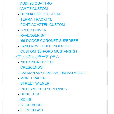
AUDI 90 QUATTRO
VW T3 CUSTOM
HONDA CIVIC CUSTOM
TERRA-TRACKTYL
PONTIAC AZTEK CUSTOM
SPEED DRIVER
RAVENGER S/T
’69 DODGE CORONET SUPERBEE
LAND ROVER DEFENDER 90
CUSTOM ’18 FORD MUSTANG GT
Kアソの2ndカラーアイテム
’90 HONDA CIVIC EF
CRESCENDO
BATMAN ARKHAM ASYLUM BATMOBILE
MONTERACER
STREET WIENER
’70 PLYMOUTH SUPERBIRD
DUNE IT UP
RD-06
SLIDE-BURN
FLIPPIN FAST