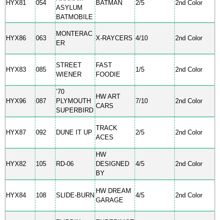
HYX81
054
BATMAN
2/5
2nd Color
ASYLUM
BATMOBILE
MONTERAC
HYX86
063
X-RAYCERS
4/10
2nd Color
ER
STREET
FAST
HYX83
085
1/5
2nd Color
WIENER
FOODIE
’70
HW ART
HYX96
087
PLYMOUTH
7/10
2nd Color
CARS
SUPERBIRD
TRACK
HYX87
092
DUNE IT UP
2/5
2nd Color
ACES
HW
HYX82
105
RD-06
DESIGNED
4/5
2nd Color
BY
HW DREAM
HYX84
108
SLIDE-BURN
4/5
2nd Color
GARAGE