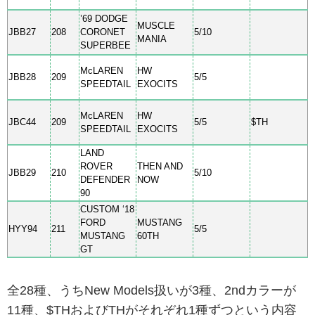
’69 DODGE
MUSCLE
JBB27
208
CORONET
5/10
MANIA
SUPERBEE
McLAREN
HW
JBB28
209
5/5
SPEEDTAIL
EXOCITS
McLAREN
HW
JBC44
209
5/5
$TH
SPEEDTAIL
EXOCITS
LAND
ROVER
THEN AND
JBB29
210
5/10
DEFENDER
NOW
90
CUSTOM ‘18
FORD
MUSTANG
HYY94
211
5/5
MUSTANG
60TH
GT
全28種、うちNew Models扱いが3種、2ndカラーが
11種、$THおよびTHがそれぞれ1種ずつという内容