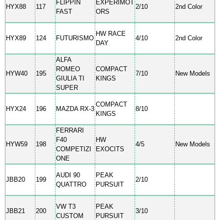
FLIPPIN
EXPERIMOT
HYX88
117
2/10
2nd Color
FAST
ORS
HW RACE
HYX89
124
FUTURISMO
4/10
2nd Color
DAY
ALFA
ROMEO
COMPACT
HYW40
195
7/10
New Models
GIULIA TI
KINGS
SUPER
COMPACT
HYX24
196
MAZDA RX-3
8/10
KINGS
FERRARI
F40
HW
HYW59
198
4/5
New Models
COMPETIZI
EXOCITS
ONE
AUDI 90
PEAK
JBB20
199
2/10
QUATTRO
PURSUIT
VW T3
PEAK
JBB21
200
3/10
CUSTOM
PURSUIT