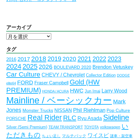
アーカイブ
ア
ー
カ
タグ
イ
2018
2023
2019
2021
2022
2020
2017
2016
ブ
2024
2025
2026
Brendon Vetuskey
BOULEVARD 2020
Car Culture
CHEVY / Chevrolet
Collector Edition
DODGE
Gold (HW
FORD
Fraser Campbell
elite64
PREMIUM)
HWC
Larry Wood
Jun Imai
HONDA / ACURA
Mainline / ベーシックカー
Mark
Jones
Phil Riehlman
NISSAN
Monster Trucks
Pop Culture
Real Rider
Sideline
RLC
Ryu Asada
PORSCHE
い
Silver (Semi Premium)
TEAM TRANSPORT
TOYOTA
volkswagen
ただきもの
ワイスピ
マルチパック
ちょい足し
謎車・架空車