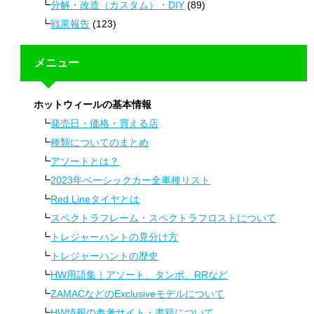
分解・改造（カスタム）・DIY
(89)
戦果報告
(123)
メニュー
ホットウィールの基本情報
発売日・価格・買える店
種類についてのまとめ
アソートとは？
2023年ベーシックカー全車種リスト
Red Lineタイヤとは
スペクトラフレーム・スペクトラフロストについて
トレジャーハントの見分け方
トレジャーハントの歴史
HW用語集｜アソート、タンポ、RRなど
ZAMACなどのExclusiveモデルについて
HW情報の参考サイト・書籍について