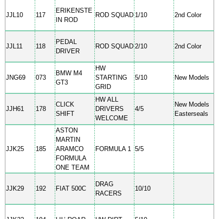
ERIKENSTE
JJL10
117
ROD SQUAD
1/10
2nd Color
IN ROD
PEDAL
JJL11
118
ROD SQUAD
2/10
2nd Color
DRIVER
HW
BMW M4
JNG69
073
STARTING
5/10
New Models
GT3
GRID
HW ALL
CLICK
New Models
JJH61
178
DRIVERS
4/5
SHIFT
Easterseals
WELCOME
ASTON
MARTIN
JJK25
185
ARAMCO
FORMULA 1
5/5
FORMULA
ONE TEAM
DRAG
JJK29
192
FIAT 500C
10/10
RACERS