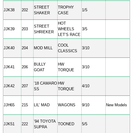
STREET
TROPHY
JJK38
202
1/5
SHAKER
CASE
HOT
STREET
JJK39
203
WHEELS
3/5
SHRIEKER
LET’S RACE
COOL
JJK40
204
MOD MILL
3/10
CLASSICS
BULLY
HW
JJK41
206
3/10
GOAT
TORQUE
’18 CAMARO
HW
JJK42
207
4/10
SS
TORQUE
JJH65
215
LIL’ MAD
WAGONS
9/10
New Models
’94 TOYOTA
JJK51
222
TOONED
5/5
SUPRA