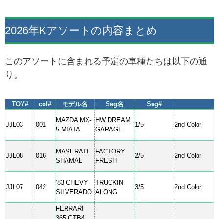
2026年Kアソートの内容まとめ
このアソートに含まれる予定の車種たちは以下の通
り。
TOY#
col#
モデル名
Seg名
Seg#
MAZDA MX-
HW DREAM
JJL03
001
1/5
2nd Color
5 MIATA
GARAGE
MASERATI
FACTORY
JJL08
016
2/5
2nd Color
SHAMAL
FRESH
’83 CHEVY
TRUCKIN’
JJL07
042
3/5
2nd Color
SILVERADO
ALONG
FERRARI
365 GTB4