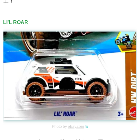
エ！
LI’L ROAR
Photo by
ebay.com