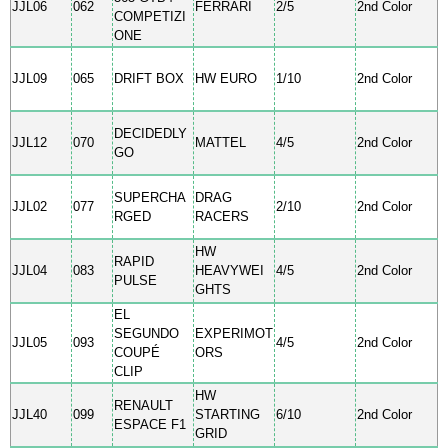
JJL06
062
FERRARI
2/5
2nd Color
COMPETIZI
ONE
JJL09
065
DRIFT BOX
HW EURO
1/10
2nd Color
DECIDEDLY
JJL12
070
MATTEL
4/5
2nd Color
GO
SUPERCHA
DRAG
JJL02
077
2/10
2nd Color
RGED
RACERS
HW
RAPID
JJL04
083
HEAVYWEI
4/5
2nd Color
PULSE
GHTS
EL
SEGUNDO
EXPERIMOT
JJL05
093
4/5
2nd Color
COUPÉ
ORS
CLIP
HW
RENAULT
JJL40
099
STARTING
6/10
2nd Color
ESPACE F1
GRID