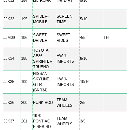
JJK32
194
LIL’ ROAR
HW DIRT
5/10
SPIDER-
SCREEN
JJK33
195
5/10
MOBILE
TIME
SWEET
SWEET
JJM09
196
4/5
TH
DRIVER
RIDES
TOYOTA
AE86
HW J-
JJK34
198
9/10
SPRINTER
IMPORTS
TRUENO
NISSAN
SKYLINE
HW J-
JJK35
199
10/10
GT-R
IMPORTS
(BNR34)
TEAM
JJK36
200
PUNK ROD
2/5
WHEELS
1970
TEAM
JJK37
201
PONTIAC
3/5
WHEELS
FIREBIRD