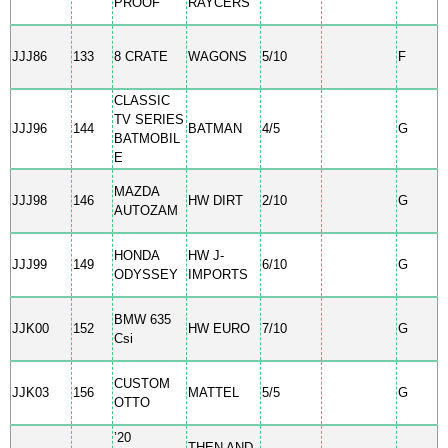
PROOF
RAYCERS
JJJ86
133
8 CRATE
WAGONS
5/10
F
CLASSIC
TV SERIES
JJJ96
144
BATMAN
4/5
G
BATMOBIL
E
MAZDA
JJJ98
146
HW DIRT
2/10
G
AUTOZAM
HONDA
HW J-
JJJ99
149
6/10
G
ODYSSEY
IMPORTS
BMW 635
JJK00
152
HW EURO
7/10
G
Csi
CUSTOM
JJK03
156
MATTEL
5/5
G
OTTO
’20
THEN AND