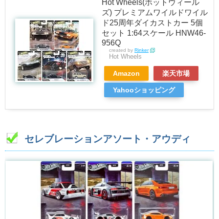
Hot Wheels(ホットウィール
ズ) プレミアムワイルドワイル
ド25周年ダイカストカー 5個
セット 1:64スケール HNW46-
956Q
created by
Rinker
Hot Wheels
Amazon
楽天市場
Yahooショッピング
セレブレーションアソート・アウディ