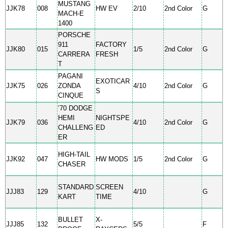
MUSTANG
JJK78
008
HW EV
2/10
2nd Color
G
MACH-E
1400
PORSCHE
911
FACTORY
JJK80
015
1/5
2nd Color
G
CARRERA
FRESH
T
PAGANI
EXOTICAR
JJK75
026
ZONDA
4/10
2nd Color
G
S
CINQUE
’70 DODGE
HEMI
NIGHTSPE
JJK79
036
4/10
2nd Color
G
CHALLENG
ED
ER
HIGH-TAIL
JJK92
047
HW MODS
1/5
2nd Color
G
CHASER
STANDARD
SCREEN
JJJ83
129
4/10
G
KART
TIME
BULLET
X-
JJJ85
132
5/5
F