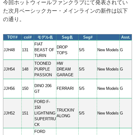
今回ホットウィールファンクラブにて発表されてい
た次月ベーシックカー・メインラインの新作は以下
の通り。
TOY#
col#
モデル名
Seg名
Seg#
Asst.
FIAT
DROP
JJH48
131
BEAST OF
5/5
New Models
G
TOPS
TURIN
TOONED
HW
JJH54
148
PURPLE
DREAM
5/5
New Models
G
PASSION
GARAGE
DINO 206
JJH56
150
FERRARI
5/5
New Models
G
GT
FORD F-
150
TRUCKIN’
JJH52
151
LIGHTNING
5/5
New Models
G
ALONG
SUPERTRU
CK
FORD