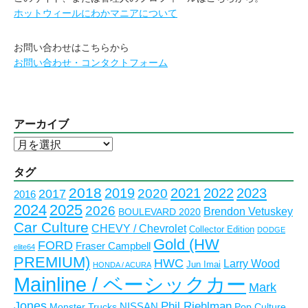
ホットウィールにわかマニアについて
お問い合わせはこちらから
お問い合わせ・コンタクトフォーム
アーカイブ
ア
ー
カ
タグ
イ
2018
2023
2019
2021
2022
2020
2017
2016
ブ
2024
2025
2026
Brendon Vetuskey
BOULEVARD 2020
Car Culture
CHEVY / Chevrolet
Collector Edition
DODGE
Gold (HW
FORD
Fraser Campbell
elite64
PREMIUM)
HWC
Larry Wood
Jun Imai
HONDA / ACURA
Mainline / ベーシックカー
Mark
Jones
Phil Riehlman
NISSAN
Monster Trucks
Pop Culture