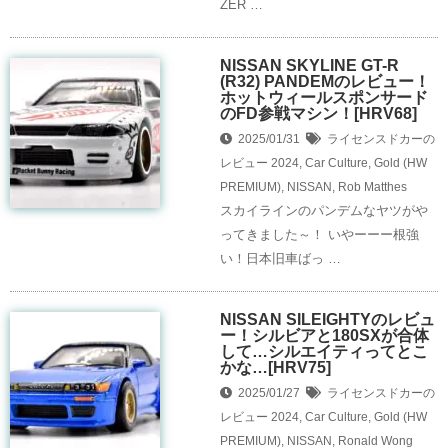
ZER …
NISSAN SKYLINE GT-R
(R32) PANDEMのレビュー！
ホットウィールスポンサード
のFD参戦マシン！[HRV68]
2025/01/31
ライセンスドカーの
レビュー
2024
,
Car Culture
,
Gold (HW
PREMIUM)
,
NISSAN
,
Rob Matthes
スカイラインのパンデムなヤツがや
ってきました～！ いやーーー根強
い！日本旧車ばっ …
NISSAN SILEIGHTYのレビュ
ー！シルビアと180SXが合体
して…シルエイティってとこ
かな…[HRV75]
2025/01/27
ライセンスドカーの
レビュー
2024
,
Car Culture
,
Gold (HW
PREMIUM)
,
NISSAN
,
Ronald Wong