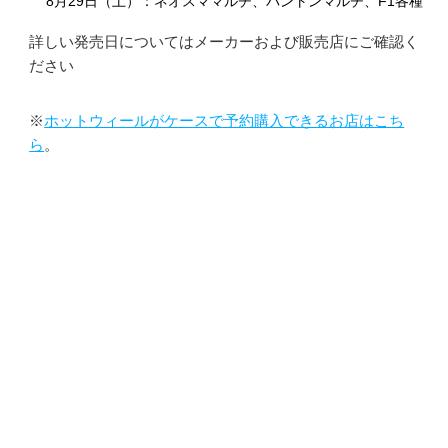
8月29日（土）：ネオスママルチ、パントンマルチ、F1各種
詳しい発売日についてはメーカーおよび販売店にご確認く
ださい
※
ホットウィールがケースで予約購入できるお店はこち
ら
。