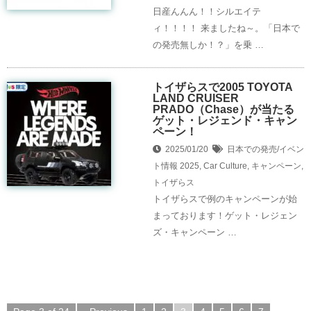
日産んんん！！シルエイテ
ィ！！！！ 来ましたね～。「日本で
の発売無しか！？」を乗 …
トイザらスで2005 TOYOTA
LAND CRUISER
PRADO（Chase）が当たる
ゲット・レジェンド・キャン
ペーン！
2025/01/20
日本での発売/イベン
ト情報
2025
,
Car Culture
,
キャンペーン
,
トイザらス
トイザらスで例のキャンペーンが始
まっております！ゲット・レジェン
ズ・キャンペーン …