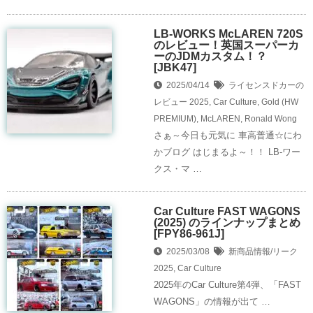
LB-WORKS McLAREN 720S
のレビュー！英国スーパーカ
ーのJDMカスタム！？
[JBK47]
2025/04/14
ライセンスドカーの
レビュー
2025
,
Car Culture
,
Gold (HW
PREMIUM)
,
McLAREN
,
Ronald Wong
さぁ～今日も元気に 車高普通☆にわ
かブログ はじまるよ～！！ LB-ワー
クス・マ …
Car Culture FAST WAGONS
(2025) のラインナップまとめ
[FPY86-961J]
2025/03/08
新商品情報/リーク
2025
,
Car Culture
2025年のCar Culture第4弾、「FAST
WAGONS」の情報が出て …