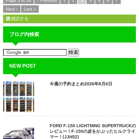
Page 3 of 24
‹ Previous
1
2
3
4
5
6
7
Next ›
Last »
購読する
ブログ内検索
NEW POST
今週の予約まとめ2026年8月6日
FORD F-150 LIGHTNING SUPERTRUCKの
レビュー！F-150の皮をかぶったヒルクライ
マー！[JJH52]