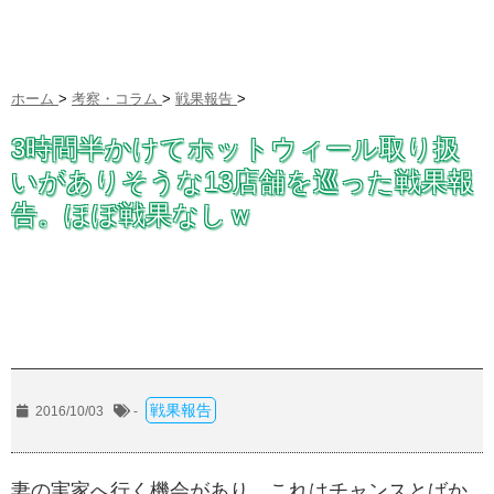
ホーム
>
考察・コラム
>
戦果報告
>
3時間半かけてホットウィール取り扱
いがありそうな13店舗を巡った戦果報
告。ほぼ戦果なしｗ
戦果報告
2016/10/03
-
妻の実家へ行く機会があり、これはチャンスとばか