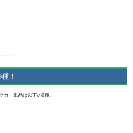
9種！
クカー単品は以下の9種。