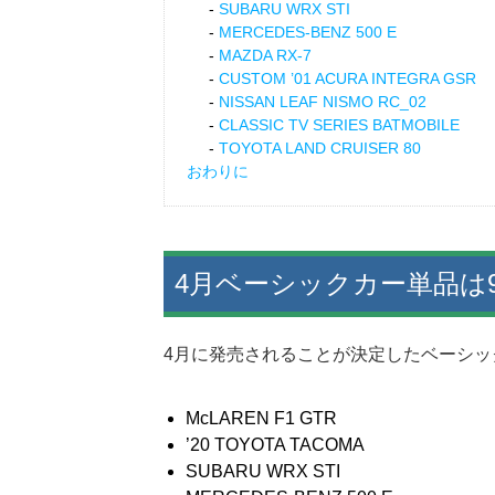
SUBARU WRX STI
MERCEDES-BENZ 500 E
MAZDA RX-7
CUSTOM ’01 ACURA INTEGRA GSR
NISSAN LEAF NISMO RC_02
CLASSIC TV SERIES BATMOBILE
TOYOTA LAND CRUISER 80
おわりに
4月ベーシックカー単品は
4月に発売されることが決定したベーシッ
McLAREN F1 GTR
’20 TOYOTA TACOMA
SUBARU WRX STI