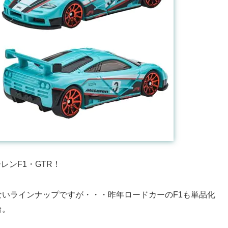
ーレンF1・GTR！
いラインナップですが・・・昨年ロードカーのF1も単品化
台。