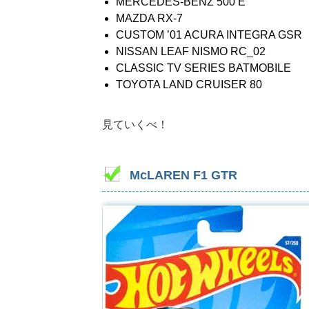
MERCEDES-BENZ 500 E
MAZDA RX-7
CUSTOM ’01 ACURA INTEGRA GSR
NISSAN LEAF NISMO RC_02
CLASSIC TV SERIES BATMOBILE
TOYOTA LAND CRUISER 80
見ていくべ！
McLAREN F1 GTR