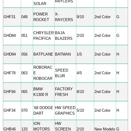
RAYCERS
SOLAR
POWER
X-
GHF31
048
9/10
2nd Color
G
ROCKET
RAYCERS
CHRYSLER
BAJA
GHD84
051
2/10
2nd Color
G
PACIFICA
BLAZERS
GHD94
056
BATPLANE
BATMAN
1/5
2nd Color
H
ROBORAC
SPEED
GHF78
063
E
4/5
2nd Color
H
BLUR
ROBOCAR
BMW
FACTORY
GHF94
065
8/10
2nd Color
H
K1300 R
FRESH
’68 DODGE
HW SPEED
GHF34
070
5/10
2nd Color
H
DART
GRAPHICS
ION
HW
GHB46
133
MOTORS
SCREEN
2/10
New Models
G