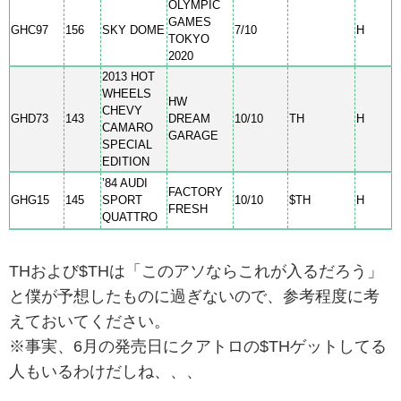
OLYMPIC
GAMES
GHC97
156
SKY DOME
7/10
H
TOKYO
2020
2013 HOT
WHEELS
HW
CHEVY
GHD73
143
DREAM
10/10
TH
H
CAMARO
GARAGE
SPECIAL
EDITION
’84 AUDI
FACTORY
GHG15
145
SPORT
10/10
$TH
H
FRESH
QUATTRO
THおよび$THは「このアソならこれが入るだろう」
と僕が予想したものに過ぎないので、参考程度に考
えておいてください。
※事実、6月の発売日にクアトロの$THゲットしてる
人もいるわけだしね、、、