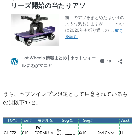
うち、セブンイレブン限定として用意されているも
のは以下17台。
TOY#
col#
モデル名
Seg名
Seg#
Asst.
HW
X-
GHF72
016
FORMULA
6/10
2nd Color
H