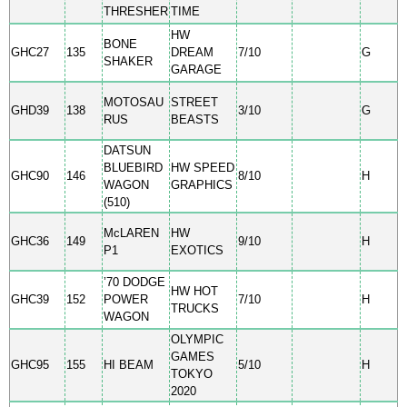
THRESHER
TIME
HW
BONE
GHC27
135
DREAM
7/10
G
SHAKER
GARAGE
MOTOSAU
STREET
GHD39
138
3/10
G
RUS
BEASTS
DATSUN
BLUEBIRD
HW SPEED
GHC90
146
8/10
H
WAGON
GRAPHICS
(510)
McLAREN
HW
GHC36
149
9/10
H
P1
EXOTICS
’70 DODGE
HW HOT
GHC39
152
POWER
7/10
H
TRUCKS
WAGON
OLYMPIC
GAMES
GHC95
155
HI BEAM
5/10
H
TOKYO
2020