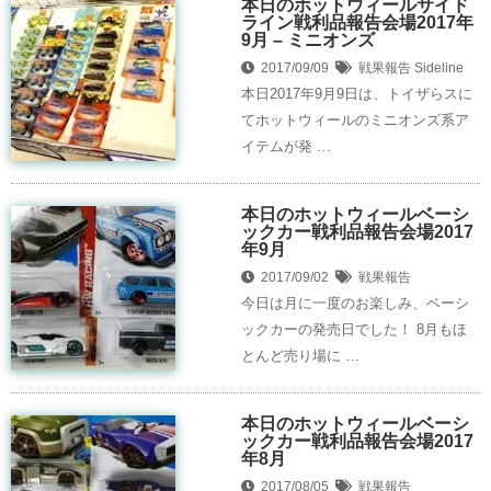
本日のホットウィールサイド
ライン戦利品報告会場2017年
9月 – ミニオンズ
2017/09/09
戦果報告
Sideline
本日2017年9月9日は、トイザらスに
てホットウィールのミニオンズ系ア
イテムが発 …
本日のホットウィールベーシ
ックカー戦利品報告会場2017
年9月
2017/09/02
戦果報告
今日は月に一度のお楽しみ、ベーシ
ックカーの発売日でした！ 8月もほ
とんど売り場に …
本日のホットウィールベーシ
ックカー戦利品報告会場2017
年8月
2017/08/05
戦果報告