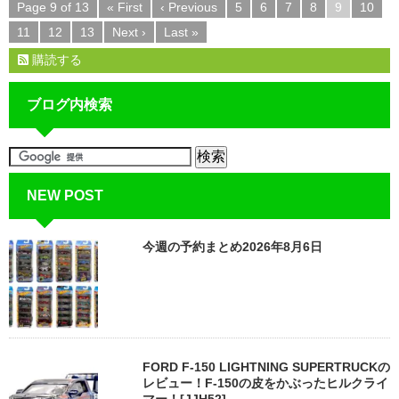
Page 9 of 13
« First
‹ Previous
5
6
7
8
9
10
11
12
13
Next ›
Last »
購読する
ブログ内検索
NEW POST
今週の予約まとめ2026年8月6日
FORD F-150 LIGHTNING SUPERTRUCKの
レビュー！F-150の皮をかぶったヒルクライ
マー！[JJH52]