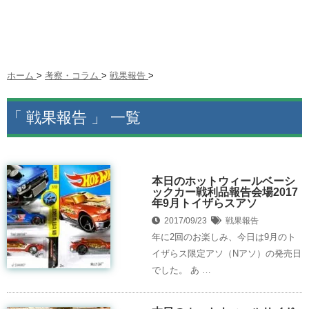
ホーム
>
考察・コラム
>
戦果報告
>
「 戦果報告 」 一覧
本日のホットウィールベーシ
ックカー戦利品報告会場2017
年9月トイザらスアソ
2017/09/23
戦果報告
年に2回のお楽しみ、今日は9月のト
イザらス限定アソ（Nアソ）の発売日
でした。 あ …