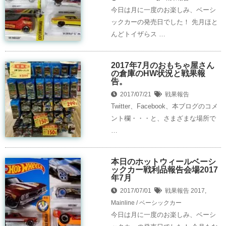
今日は月に一度のお楽しみ、ベーシ
ックカーの発売日でした！ 先月ほと
んどトイザらス …
2017年7月のおもちゃ屋さん
の倉庫のHW状況と戦果報
告。
2017/07/21
戦果報告
Twitter、Facebook、本ブログのコメ
ント欄・・・と、さまざまな場所で
…
本日のホットウィールベーシ
ックカー戦利品報告会場2017
年7月
2017/07/01
戦果報告
2017
,
Mainline / ベーシックカー
今日は月に一度のお楽しみ、ベーシ