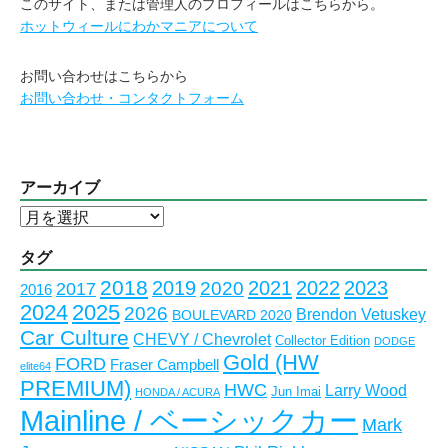
このサイト、または管理人のプロフィールはこちらから。
ホットウィールにわかマニアについて
お問い合わせはこちらから
お問い合わせ・コンタクトフォーム
アーカイブ
ア
ー
カ
タグ
イ
2018
2023
2019
2021
2022
2020
2017
2016
ブ
2024
2025
2026
Brendon Vetuskey
BOULEVARD 2020
Car Culture
CHEVY / Chevrolet
Collector Edition
DODGE
Gold (HW
FORD
Fraser Campbell
elite64
PREMIUM)
HWC
Larry Wood
Jun Imai
HONDA / ACURA
Mainline / ベーシックカー
Mark