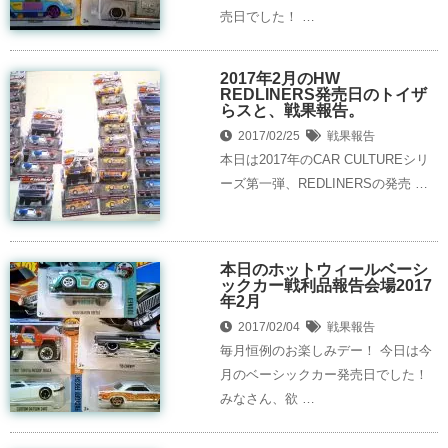
売日でした！ …
2017年2月のHW
REDLINERS発売日のトイザ
らスと、戦果報告。
2017/02/25
戦果報告
本日は2017年のCAR CULTUREシリ
ーズ第一弾、REDLINERSの発売 …
本日のホットウィールベーシ
ックカー戦利品報告会場2017
年2月
2017/02/04
戦果報告
毎月恒例のお楽しみデー！ 今日は今
月のベーシックカー発売日でした！
みなさん、欲 …