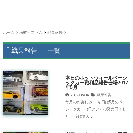
ホーム
>
考察・コラム
>
戦果報告
>
「 戦果報告 」 一覧
本日のホットウィールベーシ
ックカー戦利品報告会場2017
年5月
2017/05/06
戦果報告
毎月のお楽しみ！ 今日は5月のベー
シックカー（Gアソ）の発売日でし
た！ 僕は個人 …