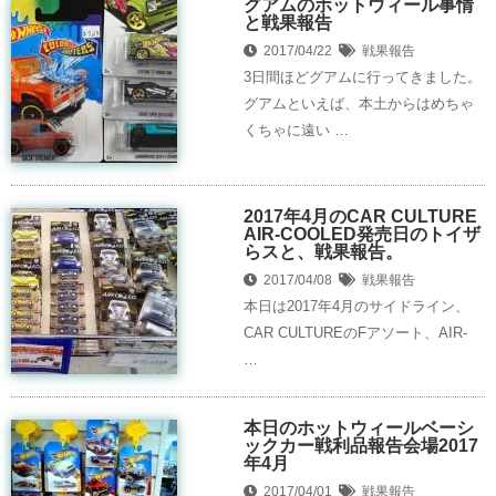
グアムのホットウィール事情
と戦果報告
2017/04/22
戦果報告
3日間ほどグアムに行ってきました。
グアムといえば、本土からはめちゃ
くちゃに遠い …
2017年4月のCAR CULTURE
AIR-COOLED発売日のトイザ
らスと、戦果報告。
2017/04/08
戦果報告
本日は2017年4月のサイドライン、
CAR CULTUREのFアソート、AIR-
…
本日のホットウィールベーシ
ックカー戦利品報告会場2017
年4月
2017/04/01
戦果報告