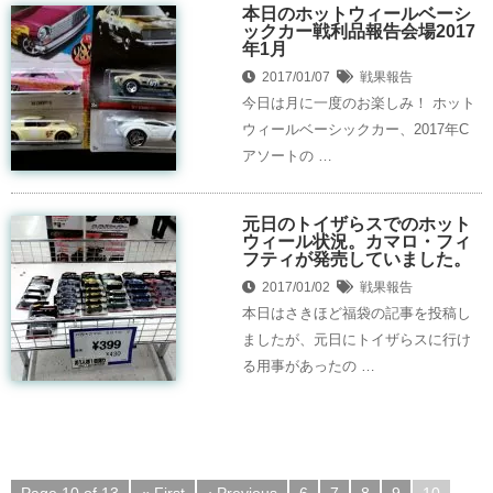
本日のホットウィールベーシ
ックカー戦利品報告会場2017
年1月
2017/01/07
戦果報告
今日は月に一度のお楽しみ！ ホット
ウィールベーシックカー、2017年C
アソートの …
元日のトイザらスでのホット
ウィール状況。カマロ・フィ
フティが発売していました。
2017/01/02
戦果報告
本日はさきほど福袋の記事を投稿し
ましたが、元日にトイザらスに行け
る用事があったの …
Page 10 of 13
« First
‹ Previous
6
7
8
9
10