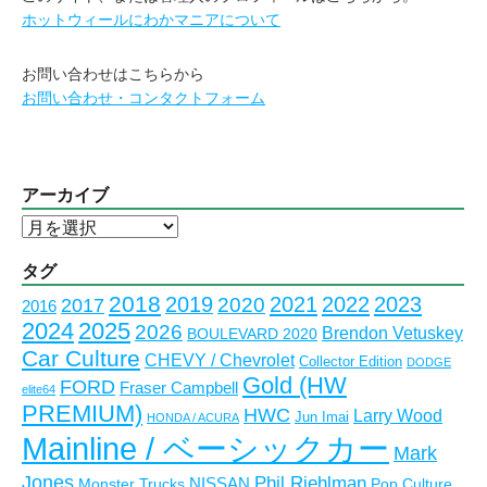
ホットウィールにわかマニアについて
お問い合わせはこちらから
お問い合わせ・コンタクトフォーム
アーカイブ
ア
ー
カ
タグ
イ
2018
2023
2019
2021
2022
2020
2017
2016
ブ
2024
2025
2026
Brendon Vetuskey
BOULEVARD 2020
Car Culture
CHEVY / Chevrolet
Collector Edition
DODGE
Gold (HW
FORD
Fraser Campbell
elite64
PREMIUM)
HWC
Larry Wood
Jun Imai
HONDA / ACURA
Mainline / ベーシックカー
Mark
Jones
Phil Riehlman
NISSAN
Monster Trucks
Pop Culture