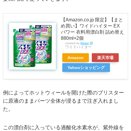
【Amazon.co.jp 限定】【まと
め買い】ワイドハイター EX
パワー 衣料用漂白剤 詰め替え
880ml×2個
created by
Rinker
ワイドハイター
Amazon
楽天市場
Yahooショッピング
例によってホットウィールを開けた際のブリスター
に原液のままパーツ全体が浸るまで注ぎ入れまし
た。
この漂白剤に入っている過酸化水素水が、紫外線を