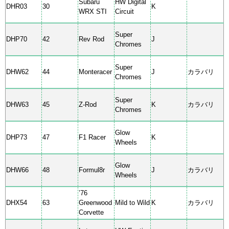
Subaru
HW Digital
DHR03
30
K
WRX STI
Circuit
Super
DHP70
42
Rev Rod
J
Chromes
Super
DHW62
44
Monteracer
J
カラバリ
Chromes
Super
DHW63
45
Z-Rod
K
カラバリ
Chromes
Glow
DHP73
47
F1 Racer
K
Wheels
Glow
DHW66
48
Formul8r
J
カラバリ
Wheels
’76
DHX54
63
Greenwood
Mild to Wild
K
カラバリ
Corvette