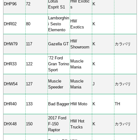
Lotus
HW Exotic
DHP96
72
K
Esprit S1
s
Lamborghin
HW
DHR02
80
i Sesto
K
Exotics
Elemento
HW
DHW79
117
Gazella GT
K
カラバリ
Showroom
’72 Ford
Muscle
DHR33
122
Gran Torino
K
Mania
Sport
Muscle
Muscle
DHW54
127
J
カラバリ
Speeder
Mania
DHR40
133
Bad Bagger
HW Moto
K
TH
2017 Ford
HW Hot
DHX48
150
F-150
K
カラバリ
Trucks
Raptor