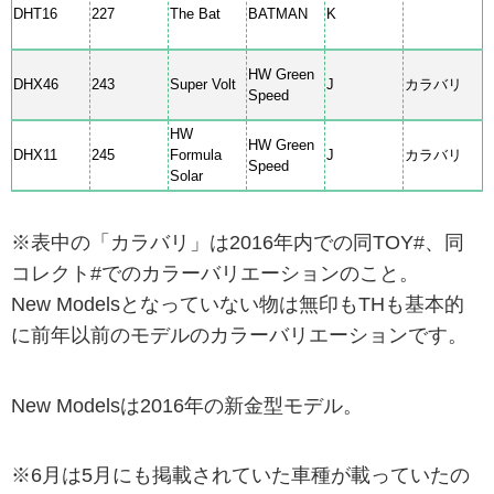
DHT16
227
The Bat
BATMAN
K
HW Green
DHX46
243
Super Volt
J
カラバリ
Speed
HW
HW Green
DHX11
245
Formula
J
カラバリ
Speed
Solar
※表中の「カラバリ」は2016年内での同TOY#、同
コレクト#でのカラーバリエーションのこと。
New Modelsとなっていない物は無印もTHも基本的
に前年以前のモデルのカラーバリエーションです。
New Modelsは2016年の新金型モデル。
※6月は5月にも掲載されていた車種が載っていたの