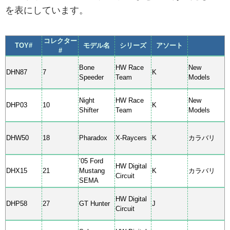
を表にしています。
コレクター
TOY#
モデル名
シリーズ
アソート
#
Bone
HW Race
New
DHN87
7
K
Speeder
Team
Models
Night
HW Race
New
DHP03
10
K
Shifter
Team
Models
DHW50
18
Pharadox
X-Raycers
K
カラバリ
’05 Ford
HW Digital
DHX15
21
Mustang
K
カラバリ
Circuit
SEMA
HW Digital
DHP58
27
GT Hunter
J
Circuit