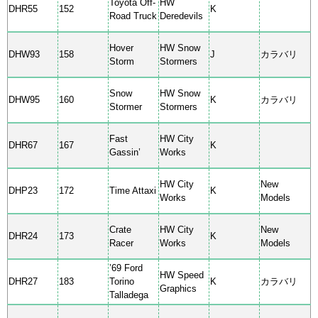
Toyota Off-
HW
DHR55
152
K
Road Truck
Deredevils
Hover
HW Snow
DHW93
158
J
カラバリ
Storm
Stormers
Snow
HW Snow
DHW95
160
K
カラバリ
Stormer
Stormers
Fast
HW City
DHR67
167
K
Gassin’
Works
HW City
New
DHP23
172
Time Attaxi
K
Works
Models
Crate
HW City
New
DHR24
173
K
Racer
Works
Models
’69 Ford
HW Speed
DHR27
183
Torino
K
カラバリ
Graphics
Talladega