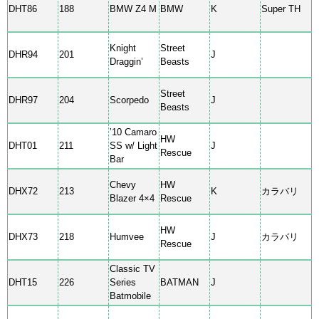
DHT86
188
BMW Z4 M
BMW
K
Super TH
Knight
Street
DHR94
201
J
Draggin’
Beasts
Street
DHR97
204
Scorpedo
J
Beasts
’10 Camaro
HW
DHT01
211
SS w/ Light
J
Rescue
Bar
Chevy
HW
DHX72
213
K
カラバリ
Blazer 4×4
Rescue
HW
DHX73
218
Humvee
J
カラバリ
Rescue
Classic TV
DHT15
226
Series
BATMAN
J
Batmobile