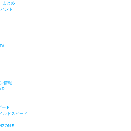
）まとめ
ーハント
TA
イン情報
スR
ピード
ワイルドスピード
ZON 5