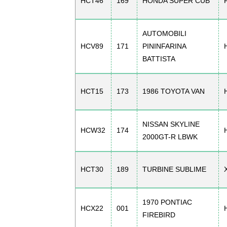
HCT46
169
HONDA SUPER CUB
AUTOMOBILI
HCV89
171
PININFARINA
BATTISTA
HCT15
173
1986 TOYOTA VAN
NISSAN SKYLINE
HCW32
174
2000GT-R LBWK
HCT30
189
TURBINE SUBLIME
1970 PONTIAC
HCX22
001
FIREBIRD