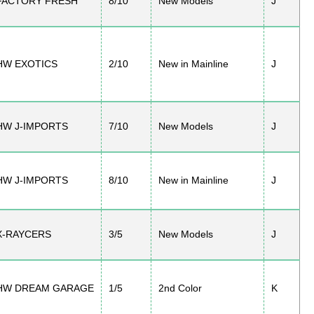
FACTORY FRESH
8/10
New Models
J
HW EXOTICS
2/10
New in Mainline
J
HW J-IMPORTS
7/10
New Models
J
HW J-IMPORTS
8/10
New in Mainline
J
X-RAYCERS
3/5
New Models
J
HW DREAM GARAGE
1/5
2nd Color
K