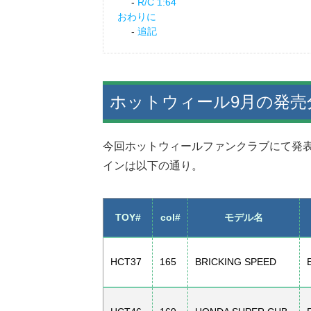
R/C 1:64
おわりに
追記
ホットウィール9月の発
今回ホットウィールファンクラブにて発表
インは以下の通り。
TOY#
col#
モデル名
HCT37
165
BRICKING SPEED