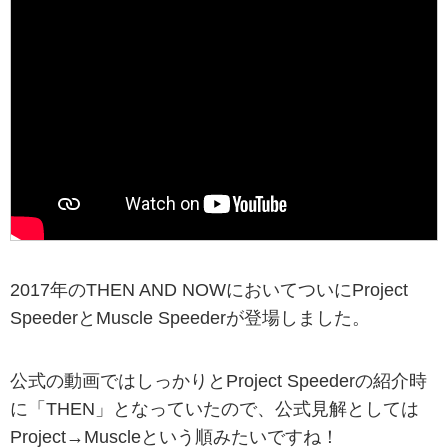
2017年のTHEN AND NOWにおいてついにProject
SpeederとMuscle Speederが登場しました。
公式の動画ではしっかりとProject Speederの紹介時
に「THEN」となっていたので、公式見解としては
Project→Muscleという順みたいですね！