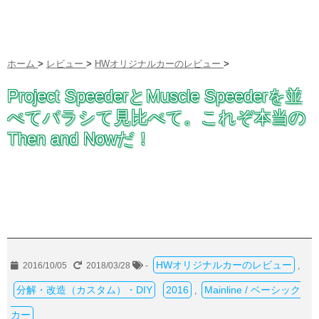
ホーム
>
レビュー
>
HWオリジナルカーのレビュー
>
Project SpeederとMuscle Speederを並
べてバラシて見比べて。これぞ本当の
Then and Nowだ！
HWオリジナルカーのレビュー
2016/10/05
2018/03/28
-
,
分解・改造（カスタム）・DIY
2016
Mainline / ベーシック
,
カー