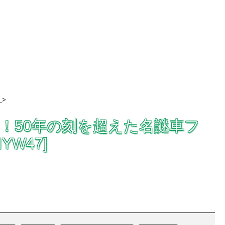
>
ュー！50年の刻を超えた名謎車フ
W47]