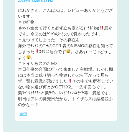
2023年9月22日 8:13 PM
にわかさん、こんばんは。レビューありがとうござ
います。
＊ｺﾗﾎﾞ物
ｺﾚｸｼｮﾝ進めて行くと必ず立ち塞がる(ｺﾗﾎﾞ物)
厄介
です。今回のはｼﾞｬﾝﾙ外なので良かったです。
＊見つけてしまった、その存在を
海外でﾓﾝﾄﾗのTHのGTR 青のNISMOの存在を知って
しまった
ｺｲﾂは厄介です
。さあ┐(‘～`;)┌どうし
よう
。
＊トイザらスのﾒｰﾙｲﾝ
本日仕事の合間に行って来ました主戦場。しかし棚
には本当に残り切った物達しかぶら下がって居ら
ず、暫し意識が飛びました
その中でも所有してい
ない物を選び何とかGET! X2。一先ず安心です。
紫ｽﾍﾟｸﾄﾗｶﾗｰと紫ﾗｲﾝ、ﾚｯﾄﾞﾗｲﾝなﾀｲﾔ等、満足です。
明日はアレの発売日だから、トイザらスは結構並ぶ
のかな～？
返信