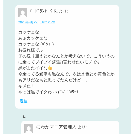
ﾛｰﾄﾞﾗﾝﾅｰK.K.
より:
2023年9月22日 10:12 PM
カッケェな
あぁカッケェな
カッケェな (ﾊﾞｼｮｰ)
お疲れ様でふ
子の送り迎えとかなんとか考えないで、こういうの
に乗ってブイブイ(死語)言わせたいモノです
黒がまたイイな
今乗ってる愛車も黒なんで、次は水色とか黄色とか
もアリだなぁと思ってたんだけど、、
キメた！
やっぱ黒でイクわ♪ヽ(´▽｀)/ﾜｰｲ
返信
にわかマニア管理人
より: