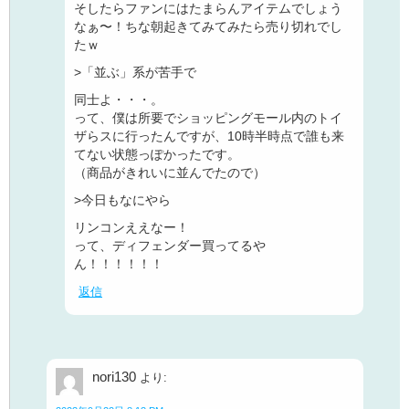
そしたらファンにはたまらんアイテムでしょう
なぁ〜！ちな朝起きてみてみたら売り切れでし
たｗ
>「並ぶ」系が苦手で
同士よ・・・。
って、僕は所要でショッピングモール内のトイ
ザらスに行ったんですが、10時半時点で誰も来
てない状態っぽかったです。
（商品がきれいに並んでたので）
>今日もなにやら
リンコンええなー！
って、ディフェンダー買ってるや
ん！！！！！！
返信
nori130
より: