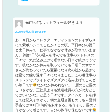
光(*≧○≦*)ホットウィール好き
より:
2023年9月22日 10:08 PM
あー今日からコレクターエディションのトイザらス
にて紫ポルシェでしたか！この頃、平日半分の祝日
と土日休みで、仕事でなかなか休みが取れていませ
ん。勿論2日間の週末を休んでも仕事のストレスの
日々で一気に込み上げて眠れない日々が続けそうで
す。後なかなか休みを取っていても日曜日のサザエ
さんが終わっていたら憂鬱になり次の朝から起きて
は寝ての繰り返す日々になりました。この頃仕事の
ストレスでプライドがズダズダに込み上げてしんど
い毎日です
なかなか休めれない。一層のこと辞め
るべきかな。正社員よりも派遣社員の方が此方とし
てはいいかな。と思う日々です。タイムカードを押
しては記入それから、朝の交通当番もめっちゃ面倒
手当ては100円+時給も安すぎる。もうそろ、辞めよ
うかなって感じです。自分の体作り保たないです