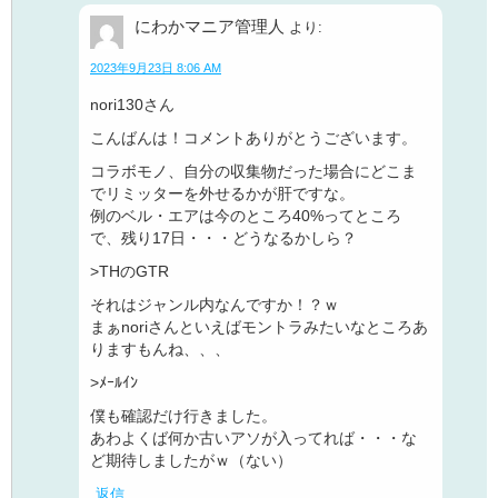
にわかマニア管理人
より:
2023年9月23日 8:06 AM
nori130さん
こんばんは！コメントありがとうございます。
コラボモノ、自分の収集物だった場合にどこま
でリミッターを外せるかが肝ですな。
例のベル・エアは今のところ40%ってところ
で、残り17日・・・どうなるかしら？
>THのGTR
それはジャンル内なんですか！？ｗ
まぁnoriさんといえばモントラみたいなところあ
りますもんね、、、
>ﾒｰﾙｲﾝ
僕も確認だけ行きました。
あわよくば何か古いアソが入ってれば・・・な
ど期待しましたがｗ（ない）
返信