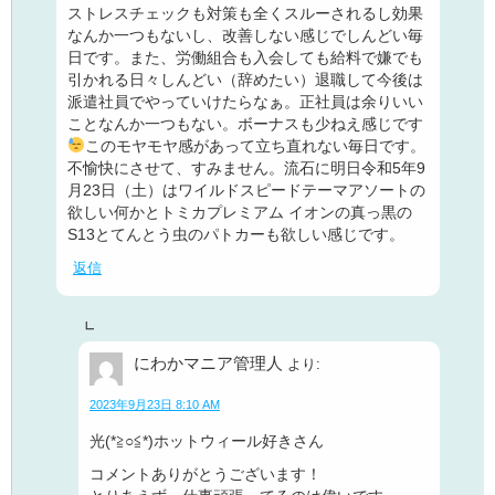
ストレスチェックも対策も全くスルーされるし効果
なんか一つもないし、改善しない感じでしんどい毎
日です。また、労働組合も入会しても給料で嫌でも
引かれる日々しんどい（辞めたい）退職して今後は
派遣社員でやっていけたらなぁ。正社員は余りいい
ことなんか一つもない。ボーナスも少ねえ感じです
このモヤモヤ感があって立ち直れない毎日です。
不愉快にさせて、すみません。流石に明日令和5年9
月23日（土）はワイルドスピードテーマアソートの
欲しい何かとトミカプレミアム イオンの真っ黒の
S13とてんとう虫のパトカーも欲しい感じです。
返信
にわかマニア管理人
より:
2023年9月23日 8:10 AM
光(*≧○≦*)ホットウィール好きさん
コメントありがとうございます！