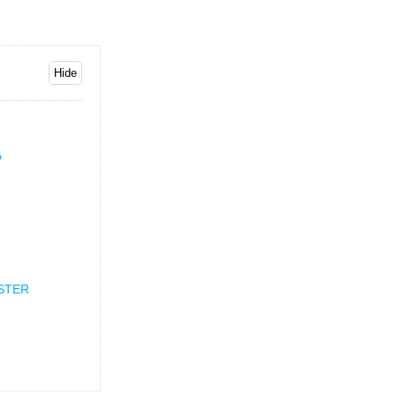
P
STER