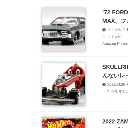
’72 FO
MAX、フ
2022/05/17
ク
,
ワイスピ
Amazon P
SKULL
んないレーサ
2022/04/26
！？ 少年マガ
…
2022 ZA