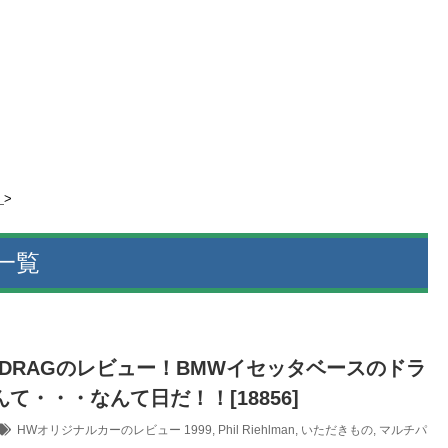
>
一覧
A DRAGのレビュー！BMWイセッタベースのドラ
て・・・なんて日だ！！[18856]
HWオリジナルカーのレビュー
1999
,
Phil Riehlman
,
いただきもの
,
マルチパ