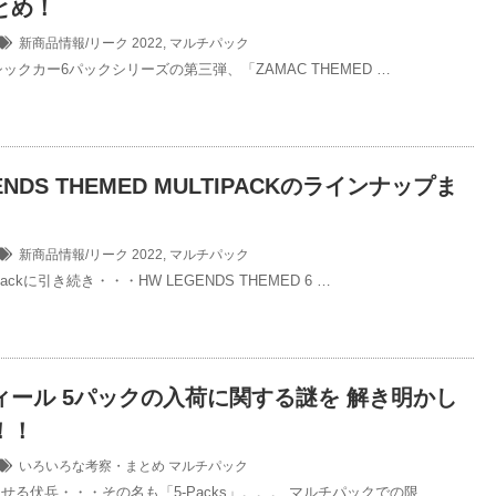
とめ！
新商品情報/リーク
2022
,
マルチパック
シックカー6パックシリーズの第三弾、「ZAMAC THEMED …
ENDS THEMED MULTIPACKのラインナップま
新商品情報/リーク
2022
,
マルチパック
Packに引き続き・・・HW LEGENDS THEMED 6 …
ィール 5パックの入荷に関する謎を 解き明かし
！！
いろいろな考察・まとめ
マルチパック
せる伏兵・・・その名も「5-Packs」。。。 マルチパックでの限 …