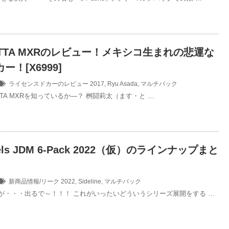
ETTA MXRのレビュー！メキシコ生まれの悲運な
ー！[X6999]
ライセンスドカーのレビュー
2017
,
Ryu Asada
,
マルチパック
TTA MXRを知っているか—？ 桝闘莉太（ます・と …
eels JDM 6-Pack 2022（仮）のラインナップまと
新商品情報/リーク
2022
,
Sideline
,
マルチパック
クが・・・出るで～！！！ これがいったいどういうシリーズ展開をする …