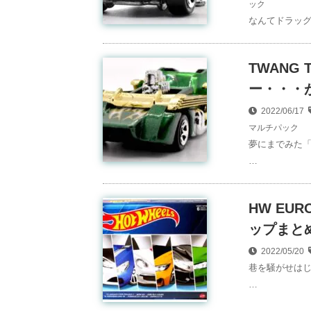
ック
なんてドラッグ
TWANG
ー・・・が
2022/06/17
マルチパック
夢にまでみた「
…
HW EUR
ップまとめ
2022/05/20
巷を騒がせはじ
…