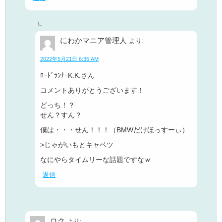
にわかマニア管理人
より:
2022年5月21日 6:35 AM
ﾛｰﾄﾞﾗﾝﾅｰK.K.さん
コメントありがとうございます！
どっち！？
せん？すん？
僕は・・・せん！！！（BMWだけほっすーぃ）
>じゃがいもとキャベツ
なにやらタイムリーな話題ですなｗ
返信
ロク
より: