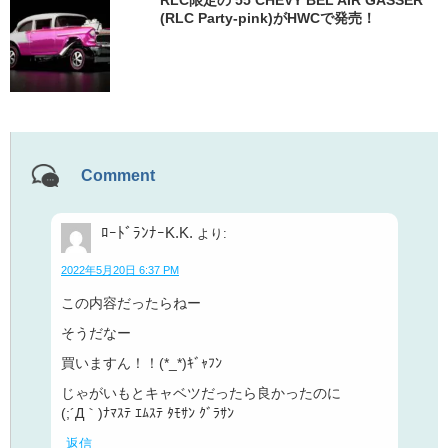
(RLC Party-pink)がHWCで発売！
Comment
ﾛｰﾄﾞﾗﾝﾅｰK.K.
より:
2022年5月20日 6:37 PM
この内容だったらねー
そうだなー
買いますん！！(*_*)ｷﾞｬﾌﾝ
じゃがいもとキャベツだったら良かったのに
(;´Д｀)ﾅﾏｽﾃ ｴﾑｽﾃ ﾀﾓｻﾝ ｸﾞﾗｻﾝ
返信