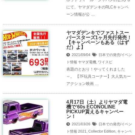
にて、ヤマダデンキのRLCキャンペ
ーン情報が公 …
ヤマダデンキでファストスー
パースターズ1ヶ月先行発売！
【キャンペーンもある（はず
だ）よ】
2021/09/04
日本での発売/イベン
ト情報
ヤマダ電機
,
ワイスピ
表題のとおり！やってくれました
～。 【7F玩具コーナー】大人気カー
アクション映画 …
4月17日（土）よりヤマダ電
機で’60s ECONOLINE
PICKUP貰えるキャンペー
ン！
2021/03/26
日本での発売/イベン
ト情報
2021
,
Collector Edition
,
キャンペ