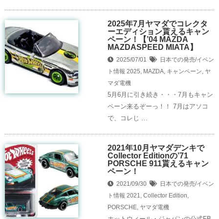
2025年7月ヤマダでコレクタ
ーエディション貰えるキャン
ペーン！【’04 MAZDA
MAZDASPEED MIATA】
2025/07/01
日本での発売/イベン
ト情報
2025
,
MAZDA
,
キャンペーン
,
ヤ
マダ電機
5月6月に引き続き・・・7月もキャン
ペーン来るぞーっ！！ 7月はアソコ
で、コレじ …
2021年10月ヤマダデンキで
Collector Editionの’71
PORSCHE 911貰えるキャン
ペーン！
2021/09/30
日本での発売/イベン
ト情報
2021
,
Collector Edition
,
PORSCHE
,
ヤマダ電機
ホットウィール・ジャパンの公式FB