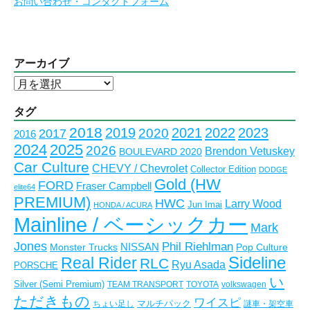
お問い合わせ・コンタクトフォーム
アーカイブ
ア
ー
カ
タグ
イ
2018
2023
2019
2021
2022
2020
2017
2016
ブ
2024
2025
2026
Brendon Vetuskey
BOULEVARD 2020
Car Culture
CHEVY / Chevrolet
Collector Edition
DODGE
Gold (HW
FORD
Fraser Campbell
elite64
PREMIUM)
HWC
Larry Wood
Jun Imai
HONDA / ACURA
Mainline / ベーシックカー
Mark
Jones
Phil Riehlman
NISSAN
Monster Trucks
Pop Culture
Real Rider
Sideline
RLC
Ryu Asada
PORSCHE
い
Silver (Semi Premium)
TEAM TRANSPORT
TOYOTA
volkswagen
ただきもの
ワイスピ
マルチパック
ちょい足し
謎車・架空車