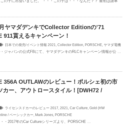
この子に出会いました。 ・・・この子は・・・なんだ？？ 最初は謎車
月ヤマダデンキでCollector Editionの’71
HE 911貰えるキャンペーン！
日本での発売/イベント情報
2021
,
Collector Edition
,
PORSCHE
,
ヤマダ電機
・ジャパンの公式FBにて、ヤマダデンキのRLCキャンペーン情報が公 …
HE 356A OUTLAWのレビュー！ポルシェ初の市
カー、アウトロースタイル！[DWH72 /
ライセンスドカーのレビュー
2017
,
2021
,
Car Culture
,
Gold (HW
inline / ベーシックカー
,
Mark Jones
,
PORSCHE
2017年のCar Cultureシリーズより、PORSCHE …