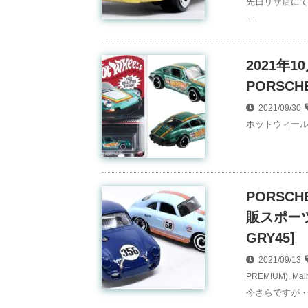
先日リサ店にて
…
2021年10
PORSC
2021/09/30
ホットウィール
PORSC
販スポーツ
GRY45]
2021/09/13
PREMIUM)
,
Ma
今さらですが・・・