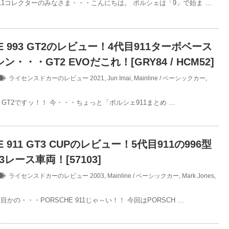
11コレクターのみなさま・・・こんにちは。 ポルシェは「9」で始ま …
HE 993 GT2のレビュー！4代目911ターボベース
ン・・・GT2 EVOだこれ！[GRY84 / HCM52]
ライセンスドカーのレビュー
2021
,
Jun Imai
,
Mainline / ベーシックカー
,
993 GT2ですッ！！ 今・・・ちょっと「ポルシェ911まとめ …
E 911 GT3 CUPのレビュー！5代目911の996型
3レース車両！[57103]
ライセンスドカーのレビュー
2003
,
Mainline / ベーシックカー
,
Mark Jones
,
かの・・・PORSCHE 911じゃ～い！！ 今回はPORSCH …