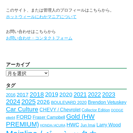
このサイト、または管理人のプロフィールはこちらから。
ホットウィールにわかマニアについて
お問い合わせはこちらから
お問い合わせ・コンタクトフォーム
アーカイブ
ア
ー
カ
タグ
イ
2018
2023
2019
2021
2022
2020
2017
2016
ブ
2024
2025
2026
Brendon Vetuskey
BOULEVARD 2020
Car Culture
CHEVY / Chevrolet
Collector Edition
DODGE
Gold (HW
FORD
Fraser Campbell
elite64
PREMIUM)
HWC
Larry Wood
Jun Imai
HONDA / ACURA