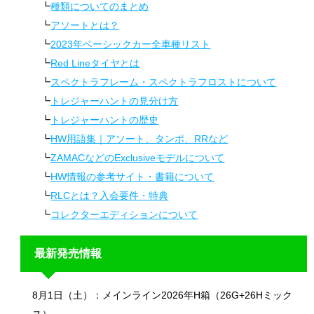
種類についてのまとめ
アソートとは？
2023年ベーシックカー全車種リスト
Red Lineタイヤとは
スペクトラフレーム・スペクトラフロストについて
トレジャーハントの見分け方
トレジャーハントの歴史
HW用語集｜アソート、タンポ、RRなど
ZAMACなどのExclusiveモデルについて
HW情報の参考サイト・書籍について
RLCとは？入会要件・特典
コレクターエディションについて
最新発売情報
8月1日（土）：メインライン2026年H箱（26G+26Hミック