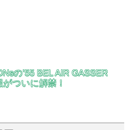
ONsの’55 BEL AIR GASSER
」情報がついに解禁！