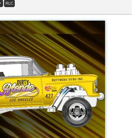
ク
RLC