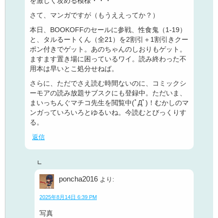
を激しく攻める模様・・・
さて、マンガですが（もうええってか？）
本日、BOOKOFFのセールに参戦、性食鬼（1-19）
と、タルるートくん（全21）を2割引＋1割引きクー
ポン付きでゲット。あのちゃんのしおりもゲット。
ますます置き場に困っているワイ。読み終わった不
用本は早いとこ処分せねば。
さらに、ただでさえ読む時間ないのに、コミックシ
ーモアの読み放題サブスクにも登録中。ただいま、
まいっちんぐマチコ先生を閲覧中(ﾟДﾟ)！むかしのマ
ンガっていろいろとゆるいね。今読むとびっくりす
る。
返信
poncha2016
より:
2025年8月14日 6:39 PM
写真