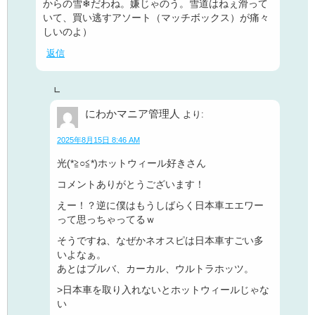
からの雪❄だわね。嫌じゃのう。雪道はねぇ滑って
いて、買い逃すアソート（マッチボックス）が痛々
しいのよ）
返信
にわかマニア管理人
より:
2025年8月15日 8:46 AM
光(*≧○≦*)ホットウィール好きさん
コメントありがとうございます！
えー！？逆に僕はもうしばらく日本車エエワー
って思っちゃってるｗ
そうですね、なぜかネオスピは日本車すごい多
いよなぁ。
あとはブルバ、カーカル、ウルトラホッツ。
>日本車を取り入れないとホットウィールじゃな
い