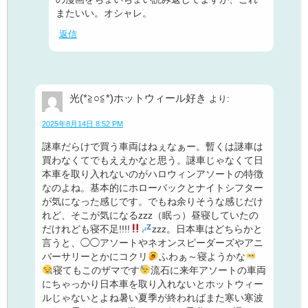
またいい。オシャレ。
返信
光(*≧○≦*)ホットウィール好き
より:
2025年8月14日 8:52 PM
謎車だらけで買う車両はねぇなぁー。暫くは謎車は
買わなくてでもええかなと思う。謎車じゃなくて日
本車を取り入れないのがハロウィンアソートの特徴
なのよね。基本的にホローバックとナイトシフター
が気になった感じです。でもね余りそうな感じだけ
れど、そこが気になるzzz（眠っ）昼寝していたの
だけれども寝不足!!!!
zzz。日本車はどちらかと
言うと、◯◯アソートやネオンスピーダーズやアニ
バーサリーとかにコクリ
ふわぁ～寝ようかな
寝てもこのザマです
流石に来年アソートの車両
にちゃっかり日本車を取り入れないとホットウィー
ルじゃないとよね暑い夏季が終わればまた寒い寒波