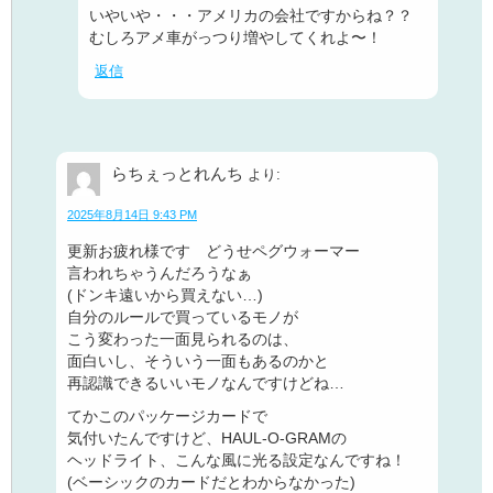
いやいや・・・アメリカの会社ですからね？？
むしろアメ車がっつり増やしてくれよ〜！
返信
らちぇっとれんち
より:
2025年8月14日 9:43 PM
更新お疲れ様です どうせペグウォーマー
言われちゃうんだろうなぁ
(ドンキ遠いから買えない…)
自分のルールで買っているモノが
こう変わった一面見られるのは、
面白いし、そういう一面もあるのかと
再認識できるいいモノなんですけどね…
てかこのパッケージカードで
気付いたんですけど、HAUL-O-GRAMの
ヘッドライト、こんな風に光る設定なんですね！
(ベーシックのカードだとわからなかった)