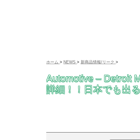
ホーム
>
NEWS
>
新商品情報/リーク
>
Automotive – De
詳細！！日本でも出