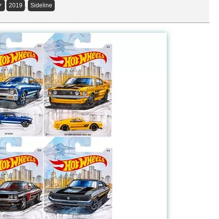
ク
2019
,
Sideline