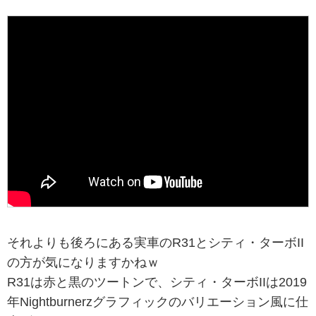
それよりも後ろにある実車のR31とシティ・ターボII
の方が気になりますかねｗ
R31は赤と黒のツートンで、シティ・ターボIIは2019
年Nightburnerzグラフィックのバリエーション風に仕