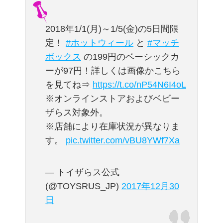
2018年1/1(月)～1/5(金)の5日間限
定！
#ホットウィール
と
#マッチ
ボックス
の199円のベーシックカ
ーが97円！詳しくは画像かこちら
を見てね⇒
https://t.co/nP54N6I4oL
※オンラインストアおよびベビー
ザらス対象外。
※店舗により在庫状況が異なりま
す。
pic.twitter.com/vBU8YWf7Xa
— トイザらス公式
(@TOYSRUS_JP)
2017年12月30
日