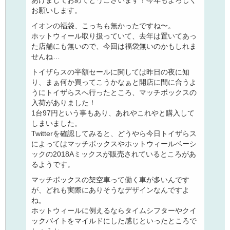
お願いします。
イオンの福袋、こっちも無かったですね〜。
ホットウィール取り扱っていて、去年は置いてあっ
た店舗にも無いので、今回は福袋無いのかもしれま
せんね…
トイザらスの半額セールに関しては昨日の夜に知
り、まぁ何か買ってこうかなぁと開店に間に合うよ
うにトイザらスへ行ったところ、マッチボックスの
入荷がありました！
1台97円という事もあり、あれやこれやと購入して
しまいました。
Twitterを確認してみると、どうやら今日トイザらス
によってはマッチボックスやホットウィールベーシ
ックの2018Aミックスが販売されているところがあ
るようです。
マッチボックスの架空車って働く車が多いんです
が、どれも実際にありそうなデザインなんですよ
ね。
ホットウィールに例えるならタイムシフターやクイ
ックバイトをマイルドにした感じといったところで