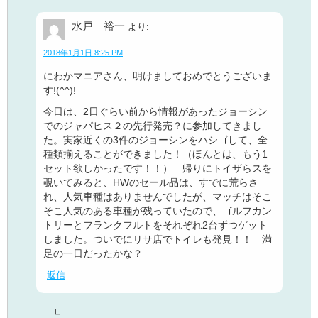
水戸 裕一
より:
2018年1月1日 8:25 PM
にわかマニアさん、明けましておめでとうございま
す!(^^)!
今日は、2日ぐらい前から情報があったジョーシン
でのジャパヒス２の先行発売？に参加してきまし
た。実家近くの3件のジョーシンをハシゴして、全
種類揃えることができました！（ほんとは、もう1
セット欲しかったです！！） 帰りにトイザらスを
覗いてみると、HWのセール品は、すでに荒らさ
れ、人気車種はありませんでしたが、マッチはそこ
そこ人気のある車種が残っていたので、ゴルフカン
トリーとフランクフルトをそれぞれ2台ずつゲット
しました。ついでにリサ店でトイレも発見！！ 満
足の一日だったかな？
返信