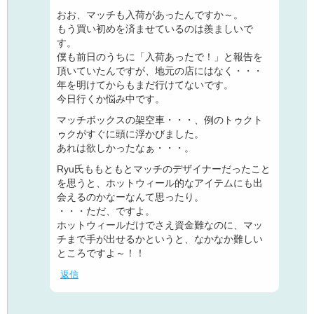
おお、マッチも入荷があったんですか～。
もう買い初めを済ませているのは羨ましいで
す。
僕も前日のうちに「入荷あったで！」と報告を
頂いていたんですが、地元の店にはなく・・・
年を明けてからもまだ行けてないです。
今日行くか悩み中です。
マッチボックスの架空車・・・、例のトゥクト
ゥクがすぐに頭に浮かびました。
あれは欲しかったなぁ・・・。
Ryu氏ももともとマッチのデザイナーだったこと
を思うと、ホットウィール的なアイテムにも出
会えるのかなーなんて思ったり。
・・・ただ、ですよ。
ホットウィールだけでさえ資金難なのに、マッ
チまで手が出せるかというと、なかなか難しい
ところですよ～！！
返信