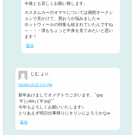
今後とも宜しくお願い致します。
カスタムカーのオマケについては偶然オークシ
ョンで見かけて、買おうか悩みましたｗ
ホットウィールの特集も組まれていたんですね
～・・・僕もちょっと中身を見てみたいと思い
ます！
返信
じむ
より:
2018年1月1日 2:57 PM
新年あけましてオメデトウございます。ﾞ(pq
´∀`)┌iiiiii┐(´∀`pq)ﾟﾟ
今年もよろしくお願いいたします♪
とりあえず明日仕事帰りにキリンによろうかなw
返信