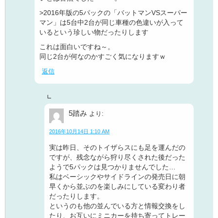
>2016年版の5パックの「バットマンVSスーパー
マン」は5台中2台が同じ車種の色違いが入って
いるという珍しい物だったりします
これは面白いですね～。
同じ2台が何なのかすごく気になりますｗ
返信
5踏み
より:
2016年10月14日 1:10 AM
実は昨日、そのトイザらスにも足を運んだの
ですが、残念ながら狩り尽くされた後だった
ようで5パックは見つかりませんでした…
私はベーシックやサイドラインの発売日に朝
早くから並ぶのを楽しみにしている変わり者
だったりします。
というのも他の並んでいる方と情報交換をし
たり、お互いにミニカーを持ち寄ってトレー