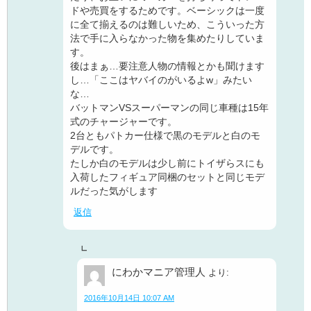
ドや売買をするためです。ベーシックは一度
に全て揃えるのは難しいため、こういった方
法で手に入らなかった物を集めたりしていま
す。
後はまぁ…要注意人物の情報とかも聞けます
し…「ここはヤバイのがいるよw」みたい
な…
バットマンVSスーパーマンの同じ車種は15年
式のチャージャーです。
2台ともパトカー仕様で黒のモデルと白のモ
デルです。
たしか白のモデルは少し前にトイザらスにも
入荷したフィギュア同梱のセットと同じモデ
ルだった気がします
返信
にわかマニア管理人
より:
2016年10月14日 10:07 AM