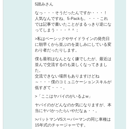
5踏みさん
なっ・・・そうだったんですか・・・！
人気なんですね、5-Packも。・・・これ
では記事で書いたことがまるっきり逆にな
ってしまう・・・＾＾；
>私はベーシックやサイドラインの発売日
に朝早くから並ぶのを楽しみにしている変
わり者だったりします。
僕も最初はなんとなく嫌でしたが、最近は
並んで交流するのも楽しくなってきまし
た。
交流できない場所もありますけどね
～・・・僕のコミュニケーションスキルが
低すぎて・・・。
>「ここはヤバイのがいるよw」
ヤバイのがどんなのか気になりますが、本
当にヤバかったらいやだなぁ・・。
>バットマンVSスーパーマンの同じ車種は
15年式のチャージャーです。