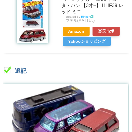
タ・バン 【3才~】 HHF39 レ
ッド ミニ
created by
Rinker
マテル(MATTEL)
Amazon
楽天市場
Yahooショッピング
追記