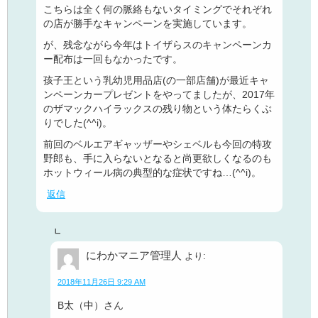
こちらは全く何の脈絡もないタイミングでそれぞれ
の店が勝手なキャンペーンを実施しています。
が、残念ながら今年はトイザらスのキャンペーンカ
ー配布は一回もなかったです。
孩子王という乳幼児用品店(の一部店舗)が最近キャ
ンペーンカープレゼントをやってましたが、2017年
のザマックハイラックスの残り物という体たらくぶ
りでした(^^i)。
前回のベルエアギャッザーやシェベルも今回の特攻
野郎も、手に入らないとなると尚更欲しくなるのも
ホットウィール病の典型的な症状ですね…(^^i)。
返信
にわかマニア管理人
より:
2018年11月26日 9:29 AM
B太（中）さん