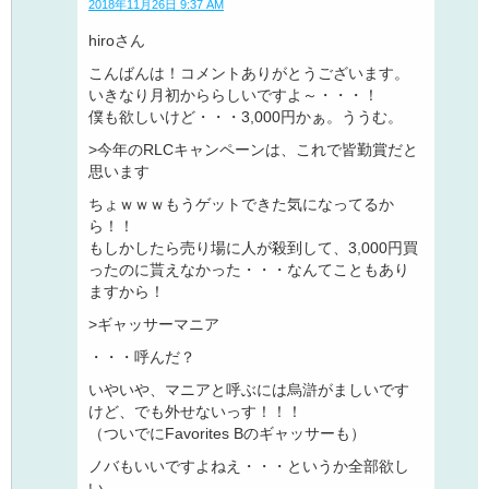
2018年11月26日 9:37 AM
hiroさん
こんばんは！コメントありがとうございます。
いきなり月初かららしいですよ～・・・！
僕も欲しいけど・・・3,000円かぁ。ううむ。
>今年のRLCキャンペーンは、これで皆勤賞だと
思います
ちょｗｗｗもうゲットできた気になってるか
ら！！
もしかしたら売り場に人が殺到して、3,000円買
ったのに貰えなかった・・・なんてこともあり
ますから！
>ギャッサーマニア
・・・呼んだ？
いやいや、マニアと呼ぶには烏滸がましいです
けど、でも外せないっす！！！
（ついでにFavorites Bのギャッサーも）
ノバもいいですよねえ・・・というか全部欲し
い。