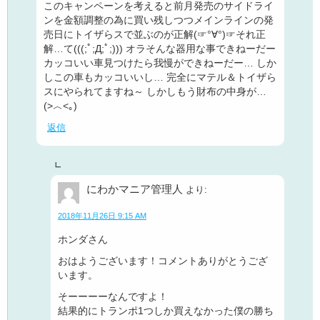
このキャンペーンを考えると前月発売のサイドライ
ンを金額調整の為に買い残しつつメインラインの発
売日にトイザらスで並ぶのが正解(☞°∀°)☞それ正
解…て(((;ﾟ;Д;ﾟ;))) オラそんな器用な事できねーだー
カッコいい車見つけたら我慢ができねーだー… しか
しこの車もカッコいいし… 完全にマテル＆トイザら
スにやられてますね～ しかしもう財布の中身が…
(>︿<｡)
返信
にわかマニア管理人
より:
2018年11月26日 9:15 AM
ホンダさん
おはようございます！コメントありがとうござ
います。
そーーーーなんですよ！
結果的にトランポ1つしか買えなかった僕の勝ち