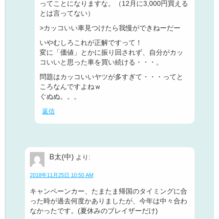
ってことになりますな。（12月に3,000円買える
とは言ってない）
>カッコいい車見つけたら我慢ができねーだー
いやむしろこれが正解ですって！
変に「価値」とかに振り回されず、自分がカッ
コいいと思った車を買い続ける・・・。
問題はカッコいいヤツが多すぎて・・・ってと
ころなんですよねｗ
ぐぬぬ。。。
返信
B太(中)
より:
2018年11月25日 10:50 AM
キャンペーンカー、たまたま帰国のタイミングに合
った時が過去何度かありましたが、今年は中々合わ
なかったです。(夏休みのブレイザーだけ)