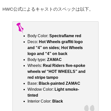
HWC公式によるキャストのスペックは以下。
Body Color:
Spectraflame red
Deco:
Hot Wheels graffiti logo
and “4” on sides; Hot Wheels
logo and “4” on back
Body type:
ZAMAC
Wheels:
Real Riders five-spoke
wheels w/ “HOT WHEELS” and
red stripe tampo
Base:
Black-painted ZAMAC
Window Color:
Light smoke-
tinted
Interior Color:
Black