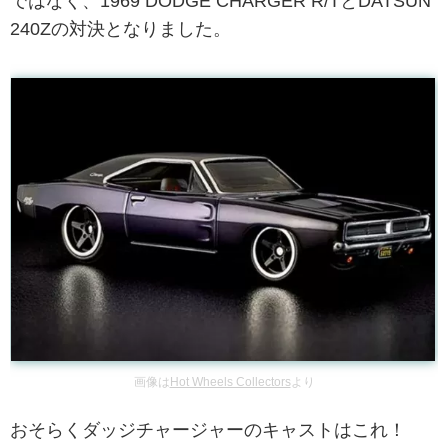
ではなく、1969 DODGE CHARGER R/TとDATSUN
240Zの対決となりました。
画像は
Hot Wheels Collectors
より
おそらくダッジチャージャーのキャストはこれ！