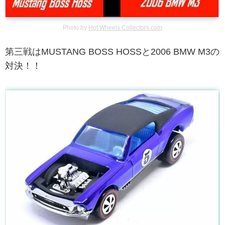
Photo by
Hot Wheels Collectors.com
第三戦はMUSTANG BOSS HOSSと2006 BMW M3の
対決！！