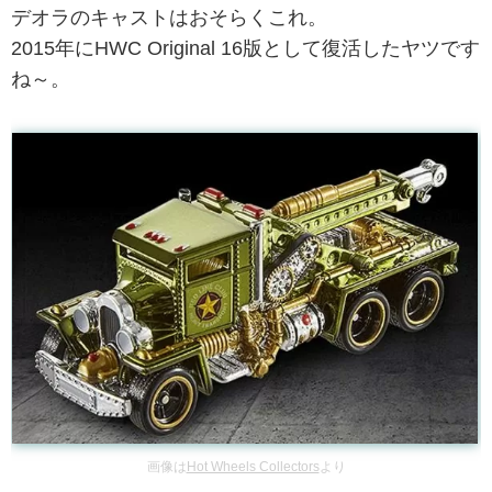
デオラのキャストはおそらくこれ。
2015年にHWC Original 16版として復活したヤツです
ね～。
画像は
Hot Wheels Collectors
より