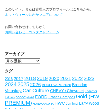
このサイト、または管理人のプロフィールはこちらから。
ホットウィールにわかマニアについて
お問い合わせはこちらから
お問い合わせ・コンタクトフォーム
アーカイブ
ア
ー
カ
タグ
イ
2018
2023
2019
2021
2022
2020
2017
2016
ブ
2024
2025
2026
Brendon
BOULEVARD 2020
Car Culture
Vetuskey
CHEVY / Chevrolet
Collector
Gold (HW
FORD
Fraser Campbell
Edition
DODGE
elite64
PREMIUM)
HWC
Larry Wood
Jun Imai
HONDA / ACURA