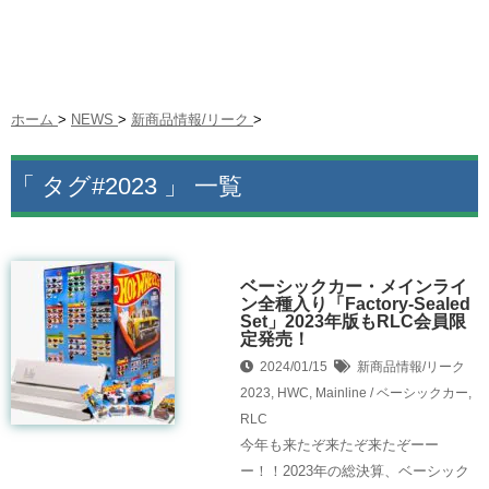
ホーム
>
NEWS
>
新商品情報/リーク
>
「 タグ#2023 」 一覧
ベーシックカー・メインライ
ン全種入り「Factory-Sealed
Set」2023年版もRLC会員限
定発売！
2024/01/15
新商品情報/リーク
2023
,
HWC
,
Mainline / ベーシックカー
,
RLC
今年も来たぞ来たぞ来たぞーー
ー！！2023年の総決算、ベーシック