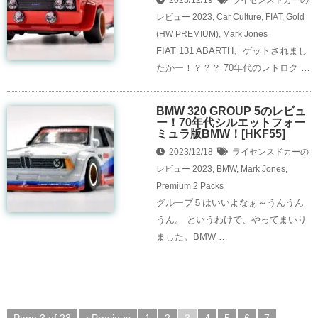
レビュー
2023
,
Car Culture
,
FIAT
,
Gold
(HW PREMIUM)
,
Mark Jones
FIAT 131 ABARTH、ゲットされまし
たかー！？？？ 70年代のレトロク …
BMW 320 GROUP 5のレビュ
ー！70年代シルエットフォー
ミュラ版BMW！[HKF55]
2023/12/18
ライセンスドカーの
レビュー
2023
,
BMW
,
Mark Jones
,
Premium 2 Packs
グループ５はいいよなぁ～うんうん
うん。 というわけで、やってまいり
ました。BMW …
Page 3 of 23
‹ Previous
1
2
3
4
5
6
7