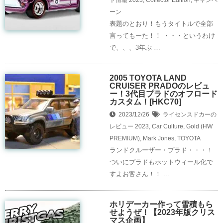
ーン
表題のとおり！もうタイトルで全部
言ってもーた！！ ・・・というわけ
で、、、3年ぶ …
2005 TOYOTA LAND
CRUISER PRADOのレビュ
ー！3代目プラドのオフロード
カスタム！[HKC70]
2023/12/26
ライセンスドカーの
レビュー
2023
,
Car Culture
,
Gold (HW
PREMIUM)
,
Mark Jones
,
TOYOTA
ランドクルーザー・プラド・・・！
ついにプラドもホットウィール化で
すよお客さん！！ …
ホリデーカー作って雪積もら
せようぜ！【2023年版クリス
マス企画】