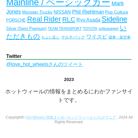
Mainline / ベーシックカー
Mark
Jones
Phil Riehlman
NISSAN
Monster Trucks
Pop Culture
Real Rider
Sideline
RLC
Ryu Asada
PORSCHE
い
Silver (Semi Premium)
TEAM TRANSPORT
TOYOTA
volkswagen
ただきもの
ワイスピ
マルチパック
ちょい足し
謎車・架空車
Twitter
@love_hot_wheelsさんのツイート
2023
ホットウィールの情報をまとめるにわかファンサイ
トです。
Copyright©
Hot Wheels 情報まとめ | ホットウィール にわかマニア
, 2024 All
Rights Reserved.