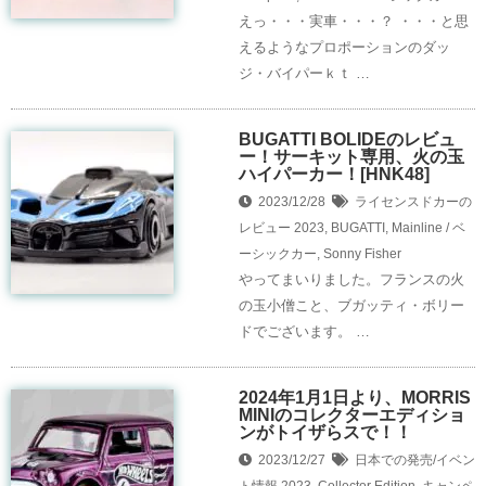
えっ・・・実車・・・？ ・・・と思
えるようなプロポーションのダッ
ジ・バイパーｋｔ …
BUGATTI BOLIDEのレビュ
ー！サーキット専用、火の玉
ハイパーカー！[HNK48]
2023/12/28
ライセンスドカーの
レビュー
2023
,
BUGATTI
,
Mainline / ベ
ーシックカー
,
Sonny Fisher
やってまいりました。フランスの火
の玉小僧こと、ブガッティ・ボリー
ドでございます。 …
2024年1月1日より、MORRIS
MINIのコレクターエディショ
ンがトイザらスで！！
2023/12/27
日本での発売/イベン
ト情報
2023
,
Collector Edition
,
キャンペ