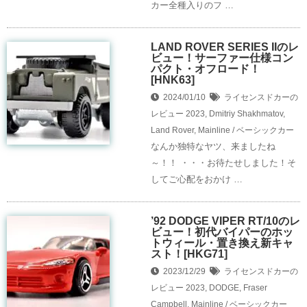
カー全種入りのフ …
LAND ROVER SERIES IIのレ
ビュー！サーファー仕様コン
パクト・オフロード！
[HNK63]
2024/01/10
ライセンスドカーの
レビュー
2023
,
Dmitriy Shakhmatov
,
Land Rover
,
Mainline / ベーシックカー
なんか独特なヤツ、来ましたね
～！！ ・・・お待たせしました！そ
してご心配をおかけ …
’92 DODGE VIPER RT/10のレ
ビュー！初代バイパーのホッ
トウィール・置き換え新キャ
スト！[HKG71]
2023/12/29
ライセンスドカーの
レビュー
2023
,
DODGE
,
Fraser
Campbell
,
Mainline / ベーシックカー