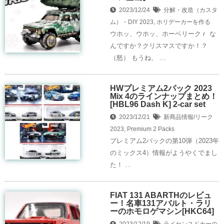
2023/12/24
分解・改造（カスタ
ム）・DIY
2023
,
ホリデーカーを作る
ウホッ、ウホッ、ホーベリークｒ な
んですか？クリスマスですか！？
（怒） もうね、 …
HWプレミアム2パック 2023
Mix 4のラインナップまとめ！
[HBL96 Dash K] 2-car set
2023/12/21
新商品情報/リーク
2023
,
Premium 2 Packs
プレミアム2パックの第10弾（2023年
のミックス4）情報がようやくでまし
た！ …
FIAT 131 ABARTHのレビュ
ー！名車131アバルト・ラリ
ーのホモロゲマシン[HKC64]
2023/12/19
ライセンスドカーの