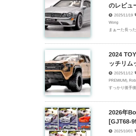
のレビュー
2025/11/19
Wong
まぁーた長ったら
2024 T
ッチリムッ
2025/11/12
PREMIUM)
,
Rob
すっかり後手後
2026年B
[GJT68-9
2025/10/01