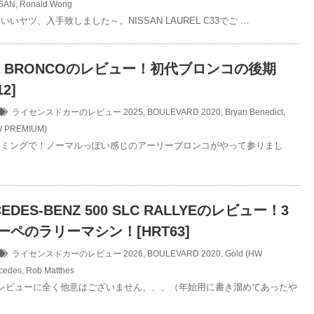
SAN
,
Ronald Wong
いヤツ、入手致しました～。NISSAN LAUREL C33でご …
ORD BRONCOのレビュー！初代ブロンコの後期
2]
ライセンスドカーのレビュー
2025
,
BOULEVARD 2020
,
Bryan Benedict
,
W PREMIUM)
イミングで！ノーマルっぽい感じのアーリーブロンコがやって参りまし
RCEDES-BENZ 500 SLC RALLYEのレビュー！3
ーペのラリーマシン！[HRT63]
ライセンスドカーのレビュー
2026
,
BOULEVARD 2020
,
Gold (HW
cedes
,
Rob Matthes
レビューに全く他意はございません、、、（年始用に書き溜めてあったや