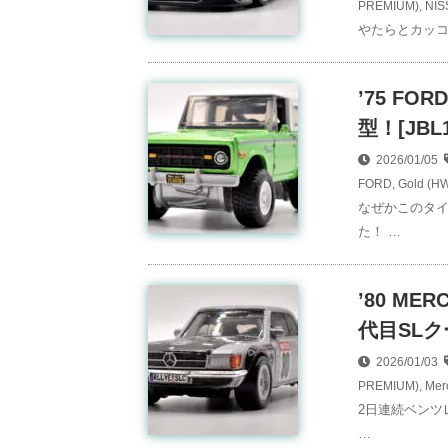
PREMIUM)
,
NIS
やたらとカッコい
’75 F
型！[JBL1
2026/01/05
FORD
,
Gold (H
なぜかこのタ
た！ …
’80 ME
代目SLク
2026/01/03
PREMIUM)
,
Mer
2日連続ベンツ
…