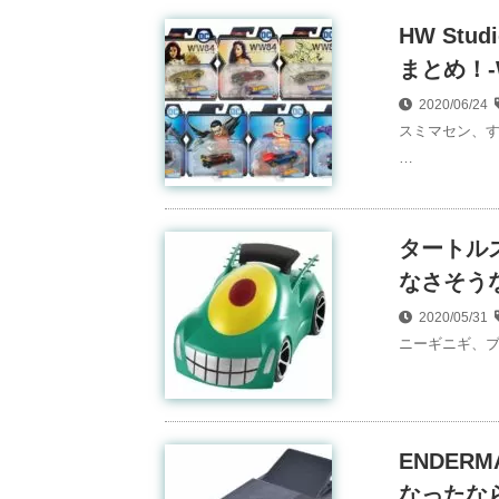
HW Stud
まとめ！-
2020/06/24
スミマセン、す
…
タートル
なさそうな
2020/05/31
ニーギニギ、ブ
ENDER
なったなら