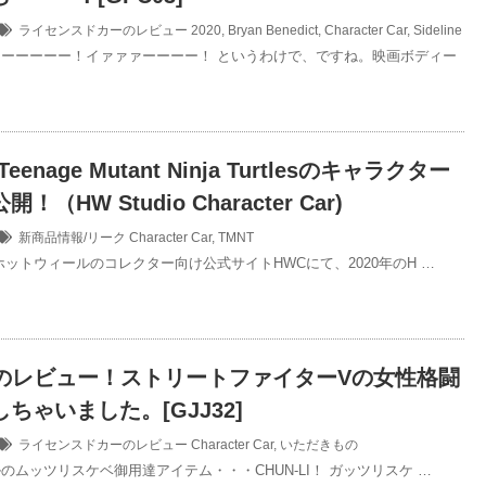
ライセンスドカーのレビュー
2020
,
Bryan Benedict
,
Character Car
,
Sideline
ーーーーー！イァァァーーーー！ というわけで、ですね。映画ボディー
enage Mutant Ninja Turtlesのキャラクター
（HW Studio Character Car)
新商品情報/リーク
Character Car
,
TMNT
ホットウィールのコレクター向け公式サイトHWCにて、2020年のH …
LIのレビュー！ストリートファイターVの女性格闘
ちゃいました。[GJJ32]
ライセンスドカーのレビュー
Character Car
,
いただきもの
のムッツリスケベ御用達アイテム・・・CHUN-LI！ ガッツリスケ …