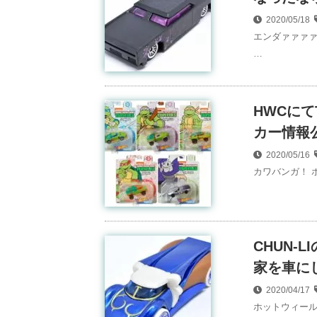
2020/05/18
エンダァァァァ
…
HWCにてTe
カー情報公開！
2020/05/16
カワバンガ！ 
CHUN-
家を車にし
2020/04/17
ホットウィール