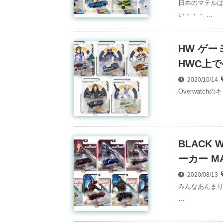
日本のマテル
い・・・ …
HW ゲー
HWC上
2020/10/14
Overwatc
BLACK
ーカー M
2020/08/13
みんなあんまり
…