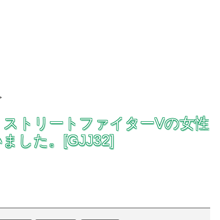
>
ー！ストリートファイターVの女性
した。[GJJ32]