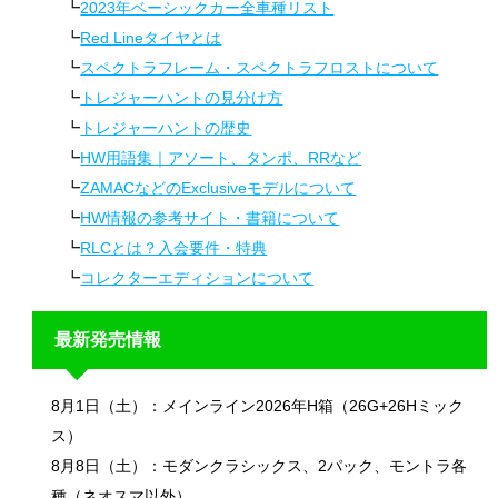
2023年ベーシックカー全車種リスト
Red Lineタイヤとは
スペクトラフレーム・スペクトラフロストについて
トレジャーハントの見分け方
トレジャーハントの歴史
HW用語集｜アソート、タンポ、RRなど
ZAMACなどのExclusiveモデルについて
HW情報の参考サイト・書籍について
RLCとは？入会要件・特典
コレクターエディションについて
最新発売情報
8月1日（土）：メインライン2026年H箱（26G+26Hミック
ス）
8月8日（土）：モダンクラシックス、2パック、モントラ各
種（ネオスマ以外）