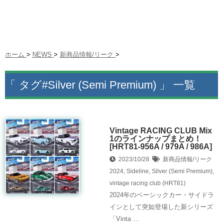
ホーム
>
NEWS
>
新商品情報/リーク
>
「 タグ#Silver (Semi Premium) 」 一覧
Vintage RACING CLUB Mix
1のラインナップまとめ！
[HRT81-956A / 979A / 986A]
2023/10/28
新商品情報/リーク
2024
,
Sideline
,
Silver (Semi Premium)
,
vintage racing club (HRT81)
2024年のベーシックカー・サイドラ
インとして突如登場した新シリーズ
「Vinta …