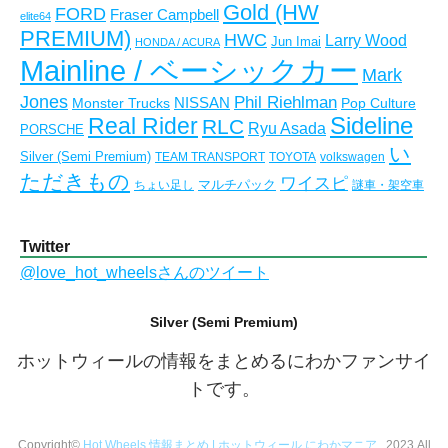
Gold (HW
FORD
Fraser Campbell
elite64
PREMIUM)
HWC
Larry Wood
Jun Imai
HONDA / ACURA
Mainline / ベーシックカー
Mark
Jones
Phil Riehlman
NISSAN
Monster Trucks
Pop Culture
Real Rider
Sideline
RLC
Ryu Asada
PORSCHE
い
Silver (Semi Premium)
TEAM TRANSPORT
TOYOTA
volkswagen
ただきもの
ワイスピ
マルチパック
ちょい足し
謎車・架空車
Twitter
@love_hot_wheelsさんのツイート
Silver (Semi Premium)
ホットウィールの情報をまとめるにわかファンサイ
トです。
Copyright©
Hot Wheels 情報まとめ | ホットウィール にわかマニア
, 2023 All